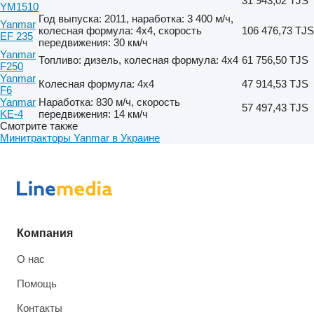
31 943,02 TJS
YM1510
Год выпуска: 2011, наработка: 3 400 м/ч,
Yanmar
колесная формула: 4x4, скорость
106 476,73 TJS
EF 235
передвижения: 30 км/ч
Yanmar
Топливо: дизель, колесная формула: 4x4
61 756,50 TJS
F250
Yanmar
Колесная формула: 4x4
47 914,53 TJS
F6
Yanmar
Наработка: 830 м/ч, скорость
57 497,43 TJS
KE-4
передвижения: 14 км/ч
Смотрите также
Минитракторы Yanmar в Украине
Компания
О нас
Помощь
Контакты