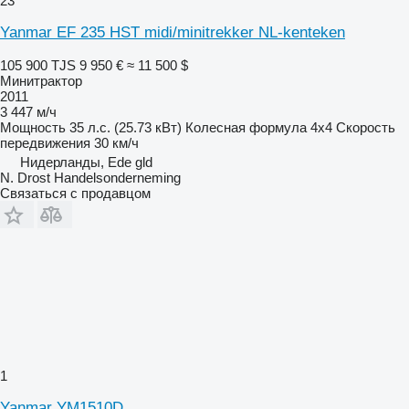
23
Yanmar EF 235 HST midi/minitrekker NL-kenteken
105 900 TJS
9 950 €
≈ 11 500 $
Минитрактор
2011
3 447 м/ч
Мощность
35 л.с. (25.73 кВт)
Колесная формула
4x4
Скорость
передвижения
30 км/ч
Нидерланды, Ede gld
N. Drost Handelsonderneming
Связаться с продавцом
1
Yanmar YM1510D