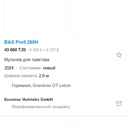
B&S Profi 260H
43 660 TJS
4 100 €
≈ 4 737 $
Мульчер для трактора
2024
Состояние
новый
Ширина захвата
2,6 м
Германия, Gnevkow OT Letzin
Eurotrac Vertriebs GmbH