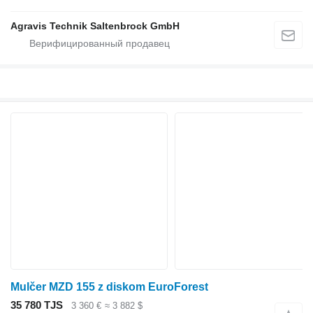
Agravis Technik Saltenbrock GmbH
Mulčer MZD 155 z diskom EuroForest
35 780 TJS
3 360 €
≈ 3 882 $