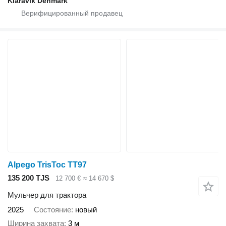
Klaravik Denmark
Alpego TrisToc TT97
135 200 TJS
12 700 €
≈ 14 670 $
Мульчер для трактора
2025
Состояние
новый
Ширина захвата
3 м