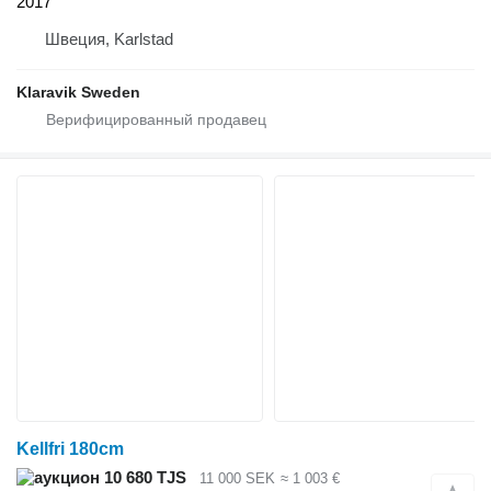
2017
Швеция, Karlstad
Klaravik Sweden
Kellfri 180cm
10 680 TJS
11 000 SEK
≈ 1 003 €