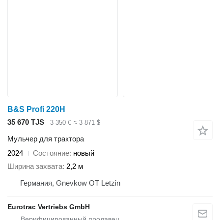
B&S Profi 220H
35 670 TJS
3 350 €
≈ 3 871 $
Мульчер для трактора
2024
Состояние
новый
Ширина захвата
2,2 м
Германия, Gnevkow OT Letzin
Eurotrac Vertriebs GmbH