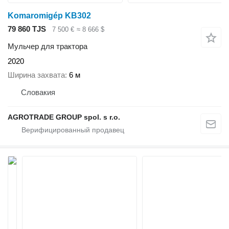
Komaromigép KB302
79 860 TJS
7 500 €
≈ 8 666 $
Мульчер для трактора
2020
Ширина захвата
6 м
Словакия
AGROTRADE GROUP spol. s r.o.