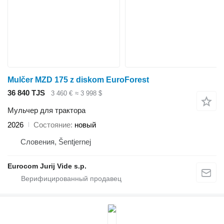
Mulčer MZD 175 z diskom EuroForest
36 840 TJS
3 460 €
≈ 3 998 $
Мульчер для трактора
2026
Состояние
новый
Словения, Šentjernej
Eurocom Jurij Vide s.p.