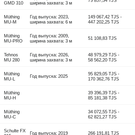
79 857,54 TJS
GMD 310
ширина захвата: 3 м
Müthing
Год выпуска: 2023,
149 067,42 TJS -
MU-M
ширина захвата: 6 м
447 202,25 TJS
Müthing
Год выпуска: 2009,
51 108,83 TJS
MU-PRO
ширина захвата: 3 м
Tehnos
Год выпуска: 2026,
48 979,29 TJS -
MU 280
ширина захвата: 3 м
58 562,20 TJS
Müthing
95 829,05 TJS -
Год выпуска: 2025
MU-L
170 362,76 TJS
Müthing
39 396,39 TJS -
MU-H
85 181,38 TJS
Müthing
34 072,55 TJS -
MU-C
62 821,27 TJS
Schulte FX
Год выпуска: 2019
266 191,81 TJS