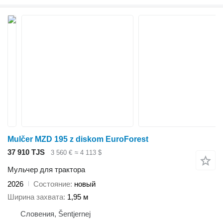
Mulčer MZD 195 z diskom EuroForest
37 910 TJS
3 560 €
≈ 4 113 $
Мульчер для трактора
2026
Состояние
новый
Ширина захвата
1,95 м
Словения, Šentjernej