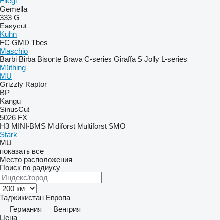
Fliegl
Gemella
333 G
Easycut
Kuhn
FC
GMD
Tbes
Maschio
Barbi
Birba
Bisonte
Brava
C-series
Giraffa S
Jolly
L-series
Müthing
MU
Grizzly
Raptor
BP
Kangu
SinusCut
5026
FX
H3
MINI-BMS
Midiforst
Multiforst
SMO
Stark
MU
показать все
Место расположения
Поиск по радиусу
Таджикистан
Европа
Германия
Венгрия
Цена