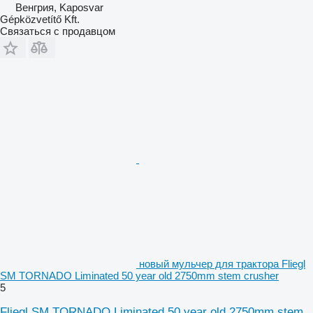
Венгрия, Kaposvar
Gépközvetítő Kft.
Связаться с продавцом
новый мульчер для трактора Fliegl
SM TORNADO Liminated 50 year old 2750mm stem crusher
5
Fliegl SM TORNADO Liminated 50 year old 2750mm stem