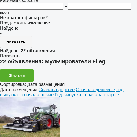
Рабочая скорость
–
км/ч
Не хватает фильтров?
Предложить изменение
Найдено:
-
показать
Найдено:
22 объявления
Показать
22 объявления:
Мульчирователи Fliegl
Фильтр
Сортировка
:
Дата размещения
Дата размещения
Сначала дорогие
Сначала дешевые
Год
выпуска - сначала новые
Год выпуска - сначала старые