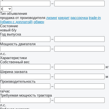
–
Тип объявления
продажа
от производителя
лизинг
кредит
рассрочка
trade-in
(обмен с доплатой)
обмен
Состояние
новый
б/у
Год выпуска
–
Мощность двигателя
–
л.с.
Характеристики
Собственный вес
–
кг
Ширина захвата
–
м
Производительность
–
га/час
Требуемая мощность трактора
–
л.с.