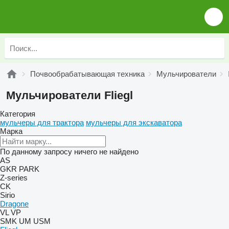
Почвообрабатывающая техника
Мульчирователи
Мульчирователи Fliegl
Категория
мульчеры для трактора
мульчеры для экскаватора
Марка
По данному запросу ничего не найдено
AS
GKR
PARK
Z-series
CK
Sirio
Dragone
VL
VP
SMK
UM
USM