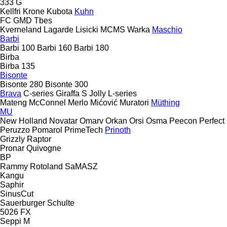
333 G
Kellfri
Krone
Kubota
Kuhn
FC
GMD
Tbes
Kverneland
Lagarde
Lisicki
MCMS Warka
Maschio
Barbi
Barbi 100
Barbi 160
Barbi 180
Birba
Birba 135
Bisonte
Bisonte 280
Bisonte 300
Brava
C-series
Giraffa S
Jolly
L-series
Mateng
McConnel
Merlo
Mićović
Muratori
Müthing
MU
New Holland
Novatar
Omarv
Orkan
Orsi
Osma
Peecon
Perfect
Peruzzo
Pomarol
PrimeTech
Prinoth
Grizzly
Raptor
Pronar
Quivogne
BP
Rammy
Rotoland
SaMASZ
Kangu
Saphir
SinusCut
Sauerburger
Schulte
5026
FX
Seppi M