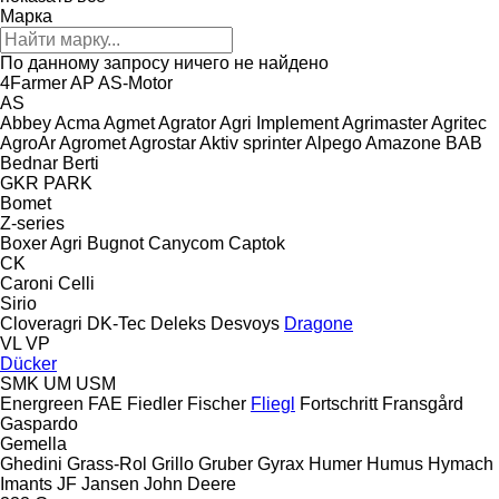
Марка
По данному запросу ничего не найдено
4Farmer
AP
AS-Motor
AS
Abbey
Acma
Agmet
Agrator
Agri Implement
Agrimaster
Agritec
AgroAr
Agromet
Agrostar
Aktiv sprinter
Alpego
Amazone
BAB
Bednar
Berti
GKR
PARK
Bomet
Z-series
Boxer Agri
Bugnot
Canycom
Captok
CK
Caroni
Celli
Sirio
Cloveragri
DK-Tec
Deleks
Desvoys
Dragone
VL
VP
Dücker
SMK
UM
USM
Energreen
FAE
Fiedler
Fischer
Fliegl
Fortschritt
Fransgård
Gaspardo
Gemella
Ghedini
Grass-Rol
Grillo
Gruber
Gyrax
Humer
Humus
Hymach
Imants
JF
Jansen
John Deere