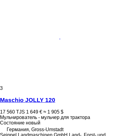
3
Maschio JOLLY 120
17 560 TJS
1 649 €
≈ 1 905 $
Мульчирователь - мульчер для трактора
Состояние
новый
Германия, Gross-Umstadt
Seippel Landmaschinen GmbH Land-, Forst- und