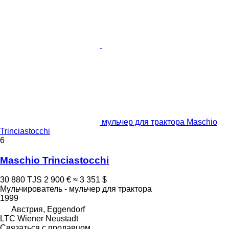
мульчер для трактора Maschio
Trinciastocchi
6
Maschio Trinciastocchi
30 880 TJS
2 900 €
≈ 3 351 $
Мульчирователь - мульчер для трактора
1999
Австрия, Eggendorf
LTC Wiener Neustadt
Связаться с продавцом