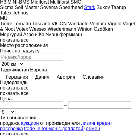
H3
MINI-BMS
Midiforst
Multiforst
SMO
Sicma
Soil Master
Sovema
Spearhead
Stark
Sukov
Taarup
Talex
Tehnos
MU
Tierre
Tornado
Toscano
VICON
Vandaele
Ventura
Vigolo
Vogel
& Noot
Votex
Wessex
Wiedenmann
Winton
Özdöken
Меркурий Агро и Ко
Уманьферммаш
показать все
Место расположения
Поиск по радиусу
Таджикистан
Европа
Германия
Дания
Австрия
Словакия
Нидерланды
показать все
показать все
Цена
–
Тип объявления
продажа
аукцион
от производителя
лизинг
кредит
рассрочка
trade-in (обмен с доплатой)
обмен
показать все