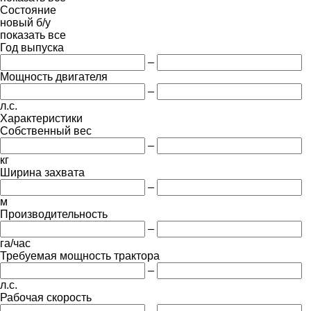
Состояние
новый
б/у
показать все
Год выпуска
–
Мощность двигателя
–
л.с.
Характеристики
Собственный вес
–
кг
Ширина захвата
–
м
Производительность
–
га/час
Требуемая мощность трактора
–
л.с.
Рабочая скорость