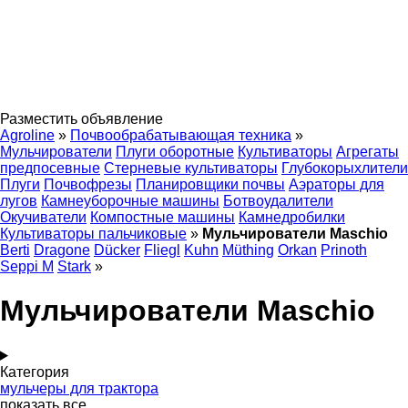
Разместить объявление
Agroline
»
Почвообрабатывающая техника
»
Мульчирователи
Плуги оборотные
Культиваторы
Агрегаты
предпосевные
Стерневые культиваторы
Глубокорыхлители
Плуги
Почвофрезы
Планировщики почвы
Аэраторы для
лугов
Камнеуборочные машины
Ботвоудалители
Окучиватели
Компостные машины
Камнедробилки
Культиваторы пальчиковые
»
Мульчирователи Maschio
Berti
Dragone
Dücker
Fliegl
Kuhn
Müthing
Orkan
Prinoth
Seppi M
Stark
»
Мульчирователи Maschio
Категория
мульчеры для трактора
показать все