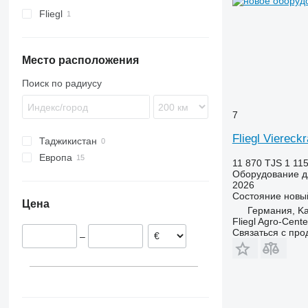
линии для производства корма
Fliegl
для животных
плющилки для зерна
гидропонные установки
Место расположения
другое оборудование для корма
Поиск по радиусу
7
Fliegl Viereck
Таджикистан
Европа
11 870 TJS
1 115
Оборудование д
Польша
2026
Швеция
Состояние
новы
Цена
Словакия
Германия, Ka
Fliegl Agro-Cen
Германия
Связаться с пр
–
Норвегия
Нидерланды
Литва
Бельгия