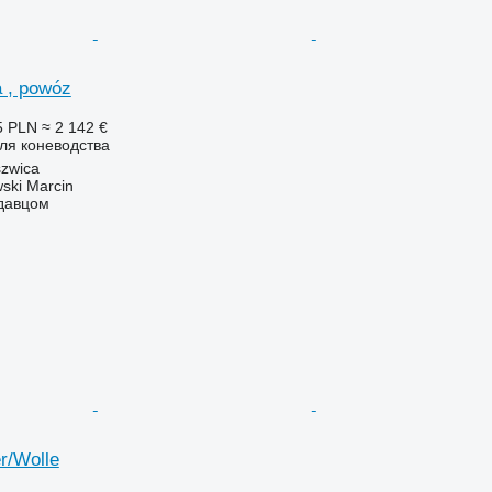
 , powóz
5 PLN
≈ 2 142 €
ля коневодства
zwica
ski Marcin
одавцом
r/Wolle