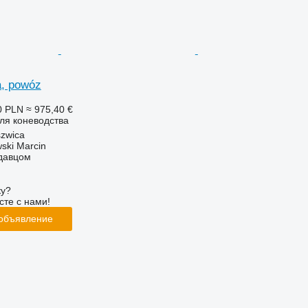
a, powóz
0 PLN
≈ 975,40 €
ля коневодства
zwica
ski Marcin
одавцом
ку?
сте с нами!
 объявление