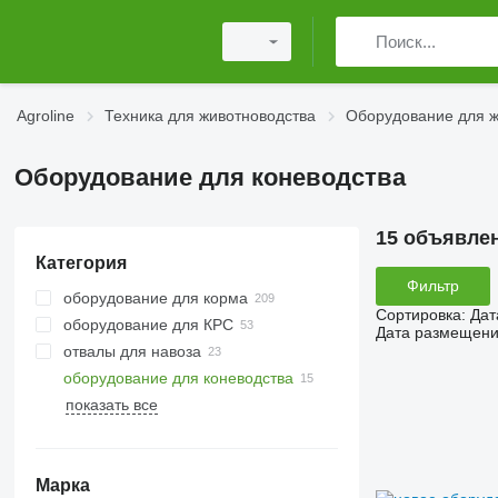
Agroline
Техника для животноводства
Оборудование для ж
Оборудование для коневодства
15 объявле
Категория
Фильтр
оборудование для корма
Сортировка
:
Дат
оборудование для КРС
зернодробилки
Дата размещен
отвалы для навоза
подталкиватели кормов
доильное оборудование
оборудование для коневодства
силосные катки
охладители молока
показать все
экструдеры зерновые
кормушки для скота
бороны для конных арен
кормушки для скота
домики для телят
грануляторы кормов
щетки для коров
Марка
крупорушки
маты для коров