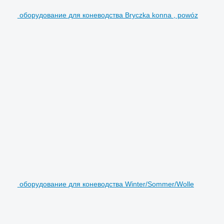
оборудование для коневодства Bryczka konna , powóz
оборудование для коневодства Winter/Sommer/Wolle