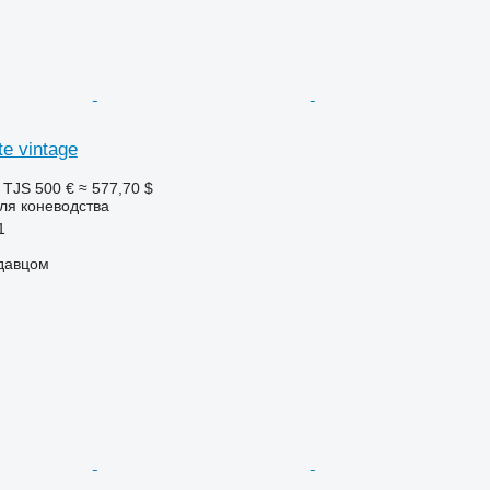
te vintage
 TJS
500 €
≈ 577,70 $
ля коневодства
1
одавцом