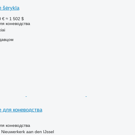
ė šėrykla
0 €
≈ 1 502 $
ля коневодства
iai
одавцом
 для коневодства
ля коневодства
Nieuwerkerk aan den IJssel