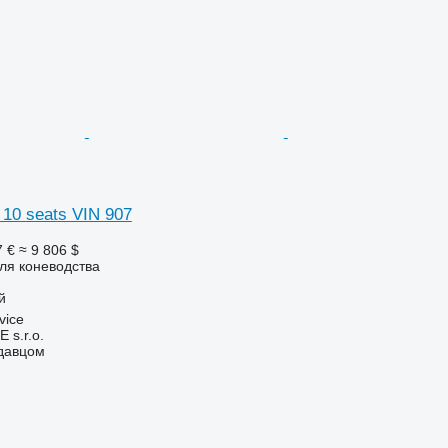
0 seats VIN 907
7 €
≈ 9 806 $
ля коневодства
й
vice
s.r.o.
одавцом