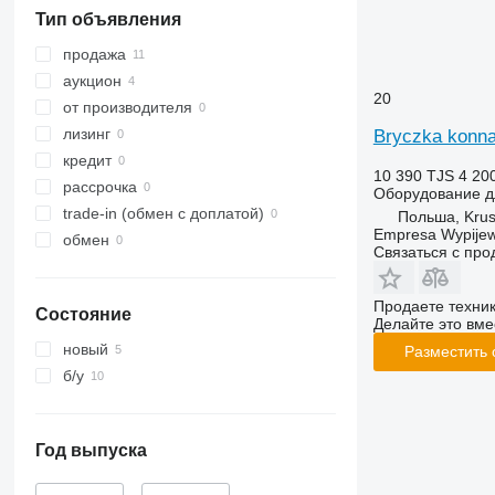
Тип объявления
продажа
аукцион
20
от производителя
лизинг
Bryczka konn
кредит
10 390 TJS
4 20
рассрочка
Оборудование д
trade-in (обмен с доплатой)
Польша, Krus
Empresa Wypijew
обмен
Связаться с пр
Продаете техни
Состояние
Делайте это вме
новый
Разместить
б/у
Год выпуска