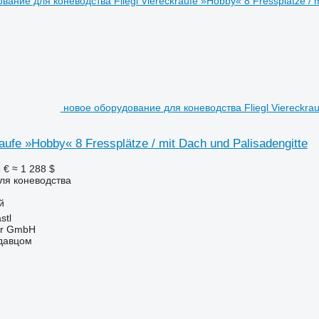
новое оборудование для коневодства Fliegl Viereckrauf
raufe »Hobby« 8 Fressplätze / mit Dach und Palisadengitte
 €
≈ 1 288 $
ля коневодства
й
stl
ter GmbH
одавцом