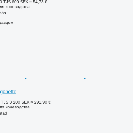
0 TJS
600 SEK
≈ 54,73 €
ля коневодства
näs
одавцом
gonette
 TJS
3 200 SEK
≈ 291,90 €
ля коневодства
stad