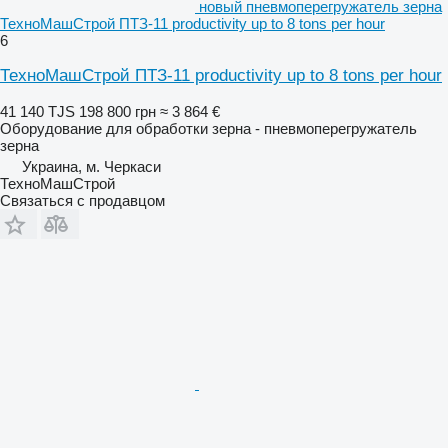
новый пневмоперегружатель зерна
ТехноМашСтрой ПТЗ-11 productivity up to 8 tons per hour
6
ТехноМашСтрой ПТЗ-11 productivity up to 8 tons per hour
41 140 TJS
198 800 грн
≈ 3 864 €
Оборудование для обработки зерна - пневмоперегружатель
зерна
Украина, м. Черкаси
ТехноМашСтрой
Связаться с продавцом