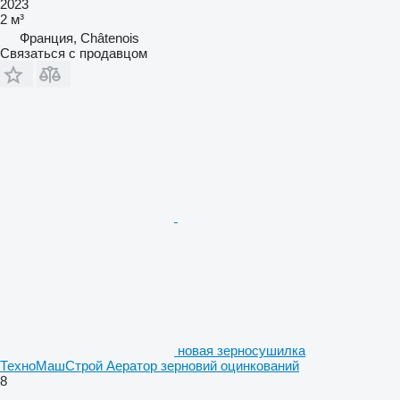
2023
2 м³
Франция, Châtenois
Связаться с продавцом
новая зерносушилка
ТехноМашСтрой Аератор зерновий оцинкований
8