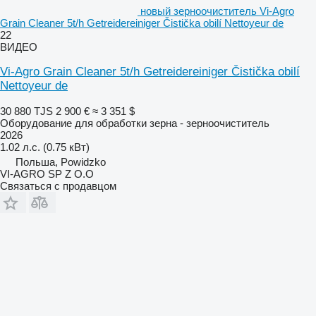
новый зерноочиститель Vi-Agro
Grain Cleaner 5t/h Getreidereiniger Čistička obilí Nettoyeur de
22
ВИДЕО
Vi-Agro Grain Cleaner 5t/h Getreidereiniger Čistička obilí
Nettoyeur de
30 880 TJS
2 900 €
≈ 3 351 $
Оборудование для обработки зерна - зерноочиститель
2026
1.02 л.с. (0.75 кВт)
Польша, Powidzko
VI-AGRO SP Z O.O
Связаться с продавцом