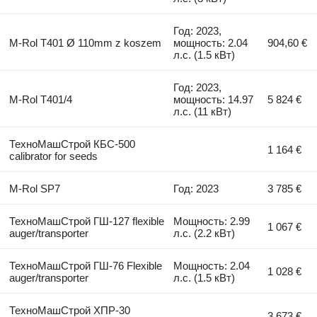
Год: 2023,
M-Rol T401 Ø 110mm z koszem
мощность: 2.04
904,60 €
л.с. (1.5 кВт)
Год: 2023,
M-Rol T401/4
мощность: 14.97
5 824 €
л.с. (11 кВт)
ТехноМашСтрой КБС-500
1 164 €
calibrator for seeds
M-Rol SP7
Год: 2023
3 785 €
ТехноМашСтрой ГШ-127 flexible
Мощность: 2.99
1 067 €
auger/transporter
л.с. (2.2 кВт)
ТехноМашСтрой ГШ-76 Flexible
Мощность: 2.04
1 028 €
auger/transporter
л.с. (1.5 кВт)
ТехноМашСтрой ХПР-30
3 673 €