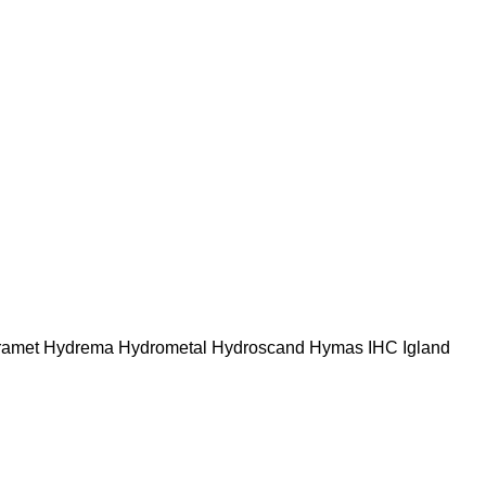
ramet
Hydrema
Hydrometal
Hydroscand
Hymas
IHC
Igland