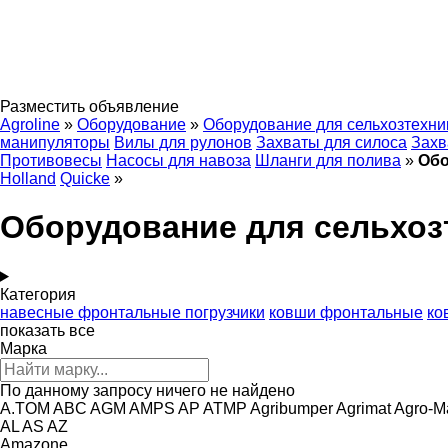
Разместить объявление
Agroline
»
Оборудование
»
Оборудование для сельхозтехни
манипуляторы
Вилы для рулонов
Захваты для силоса
Захв
Противовесы
Насосы для навоза
Шланги для полива
»
Обо
Holland
Quicke
»
Оборудование для сельхозт
Категория
навесные фронтальные погрузчики
ковши фронтальные
ко
показать все
Марка
По данному запросу ничего не найдено
A.TOM
ABC
AGM
AMPS
AP
ATMP
Agribumper
Agrimat
Agro-M
AL
AS
AZ
Amazone