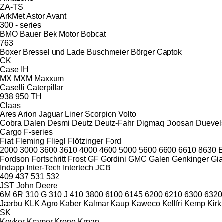
ZA-TS
ArkMet
Astor
Avant
300 - series
BMO
Bauer
Bek Motor
Bobcat
763
Boxer
Bressel und Lade
Buschmeier
Börger
Captok
CK
Case IH
MX
MXM
Maxxum
Caselli
Caterpillar
938
950
TH
Claas
Ares
Arion
Jaguar
Liner
Scorpion
Volto
Cobra
Dalen
Desmi
Deutz
Deutz-Fahr
Digmaq
Doosan
Duevel
Cargo
F-series
Fiat
Fleming
Fliegl
Flötzinger
Ford
2000
3000
3600
3610
4000
4600
5000
5600
6600
6610
8630
E
Fordson
Fortschritt
Frost
GF Gordini
GMC
Galen
Genkinger
Gia
Indapp
Inter-Tech
Intertech
JCB
409
437
531
532
JST
John Deere
6M
6R
310 G
310 J
410
3800
6100
6145
6200
6210
6300
6320
Jærbu
KLK Agro
Kaber
Kalmar
Kaup
Kaweco
Kellfri
Kemp
Kirk
SK
Koyker
Kramer
Krone
Krpan