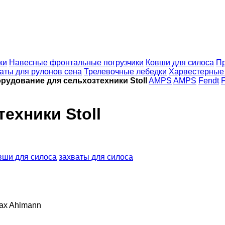
ки
Навесные фронтальные погрузчики
Ковши для силоса
Пр
аты для рулонов сена
Трелевочные лебедки
Харвестерные 
рудование для сельхозтехники Stoll
AMPS
AMPS
Fendt
F
ехники Stoll
вши для силоса
захваты для силоса
ax
Ahlmann