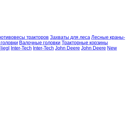
отивовесы тракторов
Захваты для леса
Лесные краны-
головки
Валочные головки
Тракторные корзины
liegl
Inter-Tech
Inter-Tech
John Deere
John Deere
New