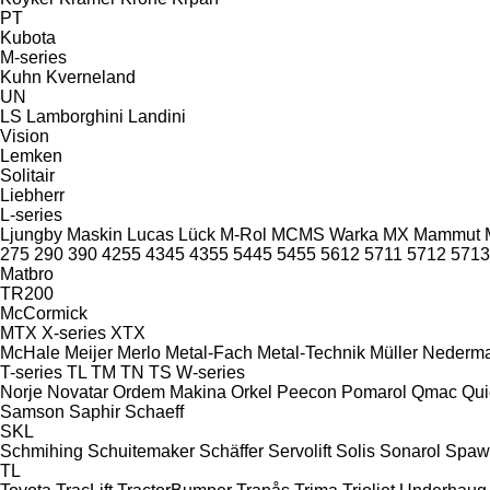
PT
Kubota
M-series
Kuhn
Kverneland
UN
LS
Lamborghini
Landini
Vision
Lemken
Solitair
Liebherr
L-series
Ljungby Maskin
Lucas
Lück
M-Rol
MCMS Warka
MX
Mammut
275
290
390
4255
4345
4355
5445
5455
5612
5711
5712
5713
Matbro
TR200
McCormick
MTX
X-series
XTX
McHale
Meijer
Merlo
Metal-Fach
Metal-Technik
Müller
Nederm
T-series
TL
TM
TN
TS
W-series
Norje
Novatar
Ordem Makina
Orkel
Peecon
Pomarol
Qmac
Qui
Samson
Saphir
Schaeff
SKL
Schmihing
Schuitemaker
Schäffer
Servolift
Solis
Sonarol
Spaw
TL