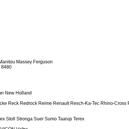
Manitou
Massey Ferguson
8480
an
New Holland
cke
Reck
Redrock
Reime
Renault
Resch-Ka-Tec
Rhino-Cross
ex
Stoll
Stronga
Suer
Sumo
Taarup
Terex