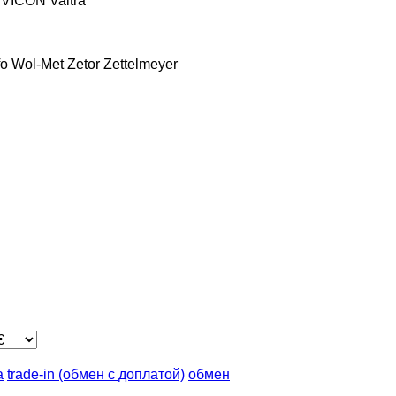
VICON
Valtra
fo
Wol-Met
Zetor
Zettelmeyer
а
trade-in (обмен с доплатой)
обмен