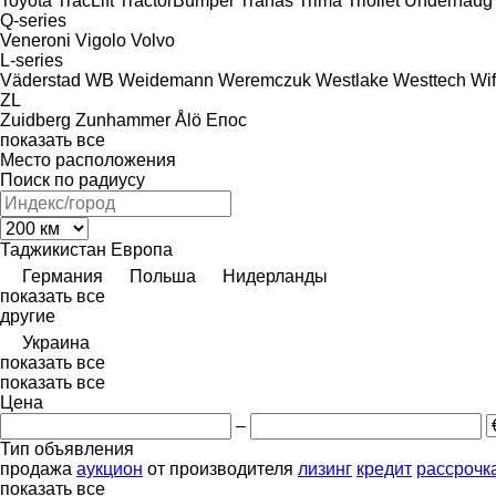
Toyota
TracLift
TractorBumper
Tranås
Trima
Trioliet
Underhaug
Q-series
Veneroni
Vigolo
Volvo
L-series
Väderstad
WB
Weidemann
Weremczuk
Westlake
Westtech
Wi
ZL
Zuidberg
Zunhammer
Ålö
Епос
показать все
Место расположения
Поиск по радиусу
Таджикистан
Европа
Германия
Польша
Нидерланды
показать все
другие
Украина
показать все
показать все
Цена
–
Тип объявления
продажа
аукцион
от производителя
лизинг
кредит
рассрочк
показать все