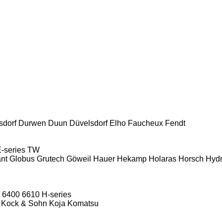
sdorf
Durwen
Duun
Düvelsdorf
Elho
Faucheux
Fendt
-series
TW
nt
Globus
Grutech
Göweil
Hauer
Hekamp
Holaras
Horsch
Hyd
6400
6610
H-series
Kock & Sohn
Koja
Komatsu