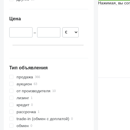
Нажимая, вы со
Великобритания
Узбекистан
Украина
Норвегия
Кыргызстан
Цена
Австрия
Франция
–
Нидерланды
Латвия
показать все
Тип объявления
продажа
аукцион
от производителя
лизинг
кредит
рассрочка
trade-in (обмен с доплатой)
обмен