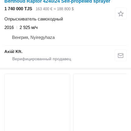
Berthoud Raptor 4240/24 Self-propelled sprayer
1 740 000 TJS
163 400 €
≈ 188 800 $
Опрыскиватель самоходный
2016
2 925 м/ч
Венгрия, Nyiregyhaza
Axiál Kft.