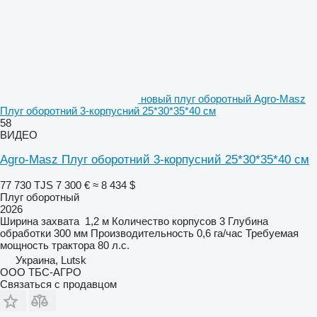
новый плуг оборотный Agro-Masz
Плуг оборотний 3-корпусний 25*30*35*40 см
58
ВИДЕО
Agro-Masz Плуг оборотний 3-корпусний 25*30*35*40 см
77 730 TJS
7 300 €
≈ 8 434 $
Плуг оборотный
2026
Ширина захвата
1,2 м
Количество корпусов
3
Глубина
обработки
300 мм
Производительность
0,6 га/час
Требуемая
мощность трактора
80 л.с.
Украина, Lutsk
ООО ТБС-АГРО
Связаться с продавцом