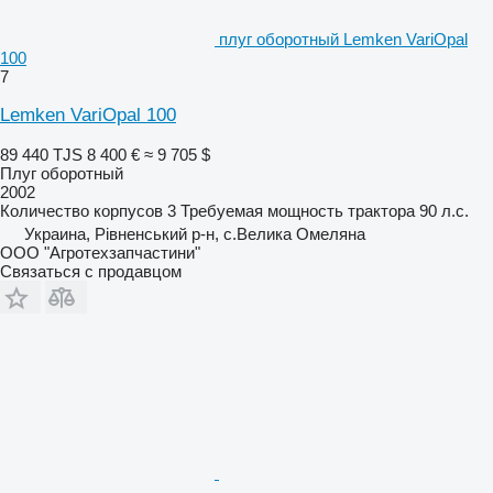
плуг оборотный Lemken VariOpal
100
7
Lemken VariOpal 100
89 440 TJS
8 400 €
≈ 9 705 $
Плуг оборотный
2002
Количество корпусов
3
Требуемая мощность трактора
90 л.с.
Украина, Рівненський р-н, с.Велика Омеляна
ООО "Агротехзапчастини"
Связаться с продавцом