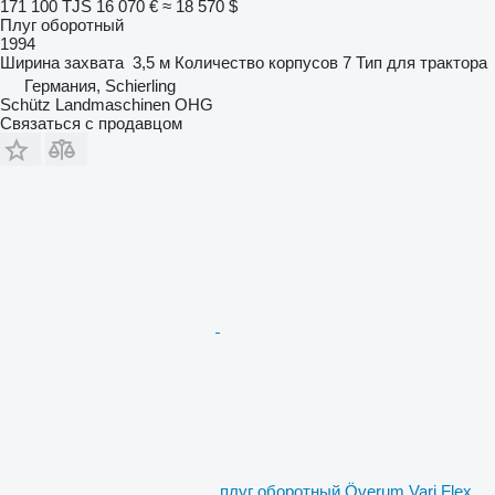
171 100 TJS
16 070 €
≈ 18 570 $
Плуг оборотный
1994
Ширина захвата
3,5 м
Количество корпусов
7
Тип
для трактора
Германия, Schierling
Schütz Landmaschinen OHG
Связаться с продавцом
плуг оборотный Överum Vari Flex