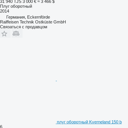
31 940 TJS
3 000 €
≈ 3 466 $
Плуг оборотный
2014
Германия, Eckernförde
Raiffeisen Technik Ostküste GmbH
Связаться с продавцом
плуг оборотный Kverneland 150 b
6