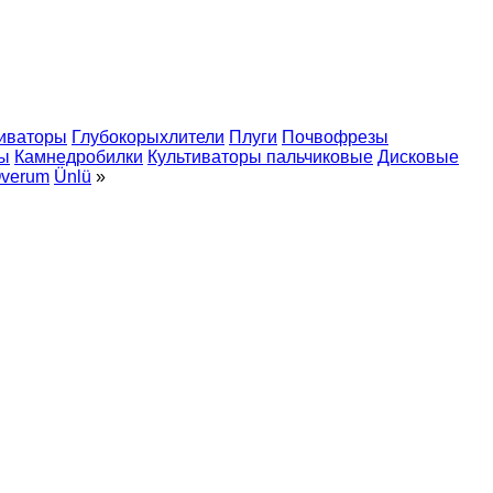
тиваторы
Глубокорыхлители
Плуги
Почвофрезы
ы
Камнедробилки
Культиваторы пальчиковые
Дисковые
verum
Ünlü
»