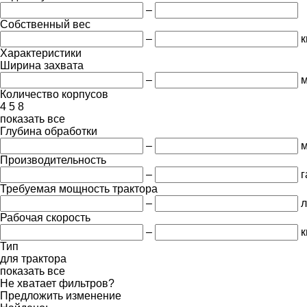
–
Собственный вес
–
к
Характеристики
Ширина захвата
–
Количество корпусов
4
5
8
показать все
Глубина обработки
–
Производительность
–
г
Требуемая мощность трактора
–
л
Рабочая скорость
–
к
Тип
для трактора
показать все
Не хватает фильтров?
Предложить изменение