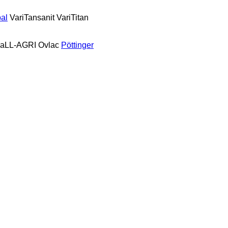
al
VariTansanit
VariTitan
aLL-AGRI
Ovlac
Pöttinger