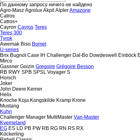
По данному запросу ничего не найдено
Agro-Masz
Agrolux
Akpil
Alpler
Amazone
Catros
Catros+
Cayron
Cayros
Teres
Teres 300
Tyrok
Awemak
Biso
Bomet
U-series
Brix
Bugnot
Case IH
Challenger
Dal-Bo
Dowdeswell
Einböck
Mirco
Gassner
Goizin
Gregoire
Grégoire Besson
RB
RWY
SPB
SPSL
Voyager S
Horsch
Joker
John Deere
Kerner
Helix
Knoche
Koja
Kongskilde
Kramp
Krone
Mustang
Kuhn
Challenger
Manager
MultiMaster
Vari-Master
Kverneland
EG
ES
LD
PB
PW
RB
RG
RN
RS
RX
Köckerling
Rebell Classic