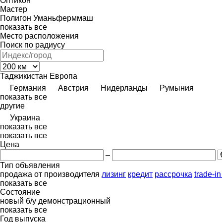
Оптикон
Мастер
Полигон
Уманьферммаш
показать все
Место расположения
Поиск по радиусу
Таджикистан
Европа
Германия
Австрия
Нидерланды
Румыния
показать все
другие
Украина
показать все
показать все
Цена
–
Тип объявления
продажа
от производителя
лизинг
кредит
рассрочка
trade-i
показать все
Состояние
новый
б/у
демонстрационный
показать все
Год выпуска