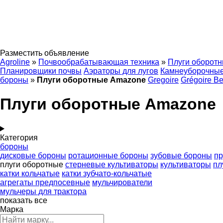
Разместить объявление
Agroline
»
Почвообрабатывающая техника
»
Плуги оборот
Планировщики почвы
Аэраторы для лугов
Камнеуборочны
бороны
»
Плуги оборотные Amazone
Gregoire
Grégoire B
Плуги оборотные Amazone
Категория
бороны
дисковые бороны
ротационные бороны
зубовые бороны
п
плуги оборотные
стерневые культиваторы
культиваторы
пл
катки кольчатые
катки зубчато-кольчатые
агрегаты предпосевные
мульчирователи
мульчеры для трактора
показать все
Марка