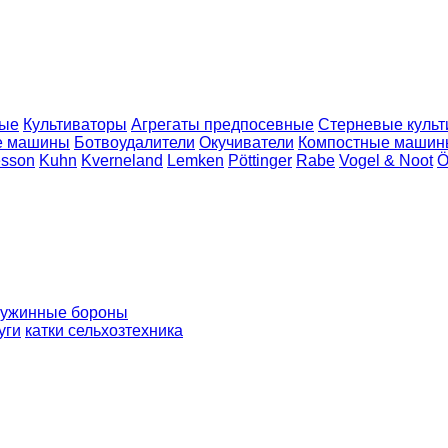
ные
Культиваторы
Агрегаты предпосевные
Стерневые куль
е машины
Ботвоудалители
Окучиватели
Компостные машин
esson
Kuhn
Kverneland
Lemken
Pöttinger
Rabe
Vogel & Noot
Ö
ружинные бороны
уги
катки сельхозтехника