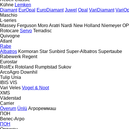
Kühne
Lemken
Diamant
EurOpal
EuroDiamant
Juwel
Opal
VariDiamant
VariOp
Maschio
L-series
Massey Ferguson
Moro Aratri
Nardi
New Holland
Niemeyer
OP
Rotocare
Servo
Terradisc
Quivogne
Atlant
Rabe
Albatros
Kormoran
Star
Sunbird
Super-Albatros
Supertaube
Rabewerk
Regent
Eurostar
Rol/Ex
Rotoland
Rumptstad
Sukov
ArcoAgro
Downhil
Tulip
Unia
IBIS
VIS
Vari
Veles
Vogel & Noot
XMS
Väderstad
Carrier
Överum
Ünlü
Агрореммаш
ПОН
Велес-Агро
ПОН