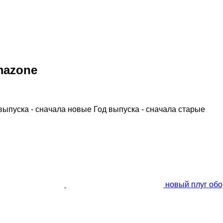
mazone
выпуска - сначала новые
Год выпуска - сначала старые
новый плуг обо