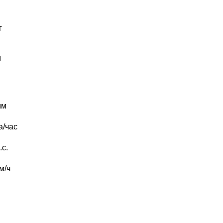
г
м
мм
а/час
.с.
м/ч