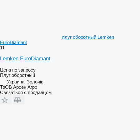
плуг оборотный Lemken
EuroDiamant
11
Lemken EuroDiamant
Цена по запросу
Плуг оборотный
Украина, Золочів
ТзОВ Арсен Агро
Связаться с продавцом