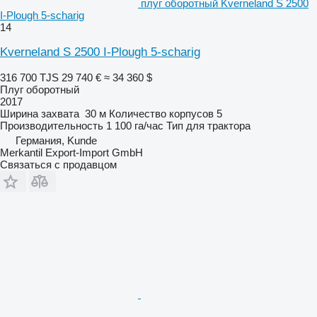
плуг оборотный Kverneland S 2500
I-Plough 5-scharig
14
Kverneland S 2500 I-Plough 5-scharig
316 700 TJS
29 740 €
≈ 34 360 $
Плуг оборотный
2017
Ширина захвата
30 м
Количество корпусов
5
Производительность
1 100 га/час
Тип
для трактора
Германия, Kunde
Merkantil Export-Import GmbH
Связаться с продавцом