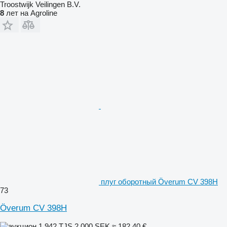
Troostwijk Veilingen B.V.
8
лет на Agroline
плуг оборотный Överum CV 398H
73
Överum CV 398H
1 942 TJS
2 000 SEK
≈ 182,40 €