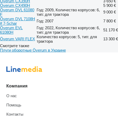
Överum CX390H
3 650 €
Överum CX490H
5 900 €
Överum DVL 61080
Год: 2009, Количество корпусов: 6,
9 000 €
F
тип: для трактора
Överum DVL 7108H
Год: 2007
7 800 €
# 7-Schar
Överum EVL
Год: 2022, Количество корпусов: 6,
51 170 €
61080H
тип: для трактора
Количество корпусов: 5, тип: для
Överum VARI FLEX
13 300 €
трактора
Смотрите также
Плуги оборотные Överum в Украине
Компания
О нас
Помощь
Контакты