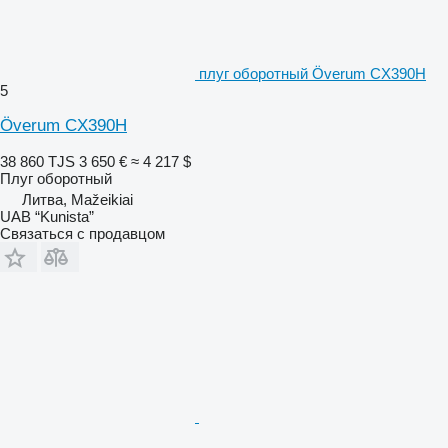
плуг оборотный Överum CX390H
5
Överum CX390H
38 860 TJS
3 650 €
≈ 4 217 $
Плуг оборотный
Литва, Mažeikiai
UAB “Kunista”
Связаться с продавцом