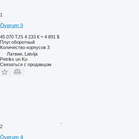
1
Överum 3
45 070 TJS
4 233 €
≈ 4 891 $
Плуг оборотный
Количество корпусов
3
Латвия, Latvija
Petriks un Ko
Связаться с продавцом
2
Överum 4