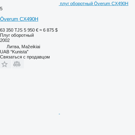
плуг оборотный Överum CX490H
5
Överum CX490H
63 350 TJS
5 950 €
≈ 6 875 $
Плуг оборотный
2002
Литва, Mažeikiai
UAB “Kunista”
Связаться с продавцом