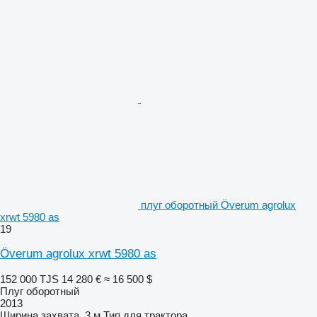
плуг оборотный Överum agrolux
xrwt 5980 as
19
Överum agrolux xrwt 5980 as
152 000 TJS
14 280 €
≈ 16 500 $
Плуг оборотный
2013
Ширина захвата
3 м
Тип
для трактора