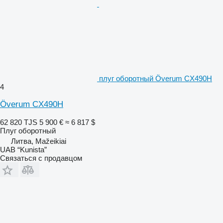
плуг оборотный Överum CX490H
4
Överum CX490H
62 820 TJS
5 900 €
≈ 6 817 $
Плуг оборотный
Литва, Mažeikiai
UAB “Kunista”
Связаться с продавцом