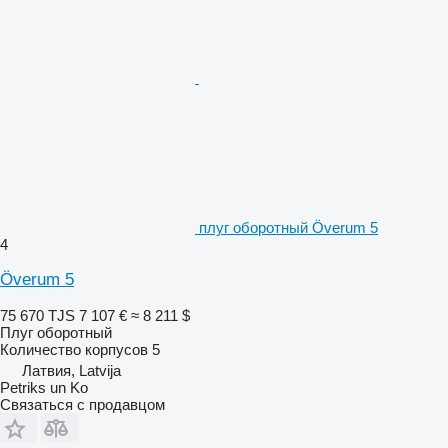
плуг оборотный Överum 5
4
Överum 5
75 670 TJS
7 107 €
≈ 8 211 $
Плуг оборотный
Количество корпусов
5
Латвия, Latvija
Petriks un Ko
Связаться с продавцом