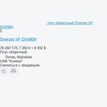
плуг оборотный Överum VF
DX490H
5
Överum VF DX490H
78 260 TJS
7 350 €
≈ 8 492 $
Плуг оборотный
Литва, Mažeikiai
UAB “Kunista”
Связаться с продавцом