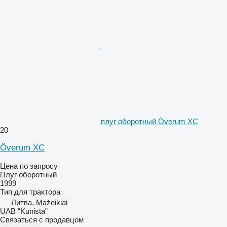
плуг оборотный Överum XC
20
Överum XC
Цена по запросу
Плуг оборотный
1999
Тип
для трактора
Литва, Mažeikiai
UAB “Kunista”
Связаться с продавцом