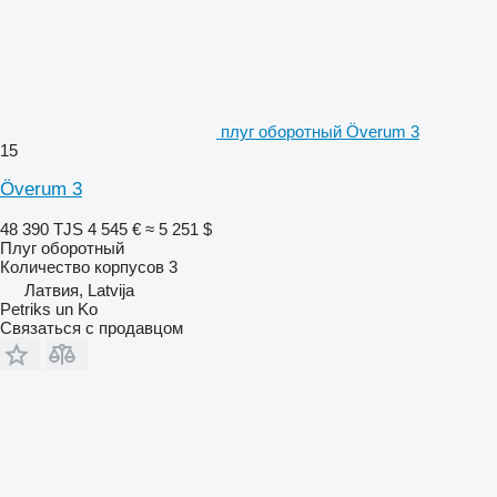
плуг оборотный Överum 3
15
Överum 3
48 390 TJS
4 545 €
≈ 5 251 $
Плуг оборотный
Количество корпусов
3
Латвия, Latvija
Petriks un Ko
Связаться с продавцом