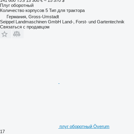
141 600 TJS
13 300 €
≈ 15 370 $
Плуг оборотный
Количество корпусов
5
Тип
для трактора
Германия, Gross-Umstadt
Seippel Landmaschinen GmbH Land-, Forst- und Gartentechnik
Связаться с продавцом
плуг оборотный Överum
17