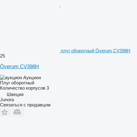
плуг оборотный Överum CV398H
25
Överum CV398H
Аукцион
Плуг оборотный
Количество корпусов
3
Швеция
Junora
Связаться с продавцом