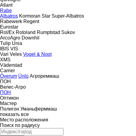
Atlant
Rabe
Albatros
Kormoran
Star
Super-Albatros
Rabewerk
Regent
Eurostar
Rol/Ex
Rotoland
Rumptstad
Sukov
ArcoAgro
Downhil
Tulip
Unia
IBIS
VIS
Vari
Veles
Vogel & Noot
XMS
Väderstad
Carrier
Överum
Ünlü
Агрореммаш
ПОН
Велес-Агро
ПОН
Оптикон
Мастер
Полигон
Уманьферммаш
показать все
Место расположения
Поиск по радиусу