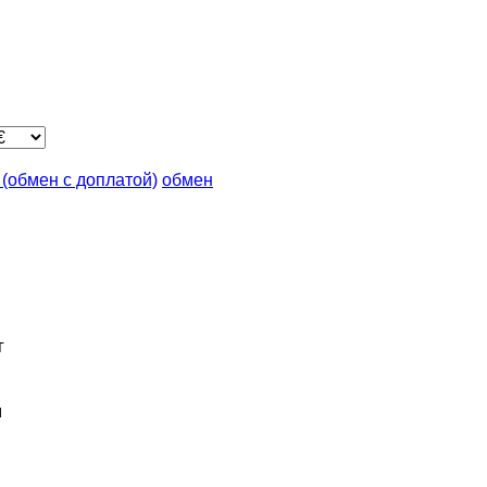
n (обмен с доплатой)
обмен
г
м