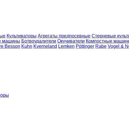
ные
Культиваторы
Агрегаты предпосевные
Стерневые куль
е машины
Ботвоудалители
Окучиватели
Компостные машин
re Besson
Kuhn
Kverneland
Lemken
Pöttinger
Rabe
Vogel & N
торы