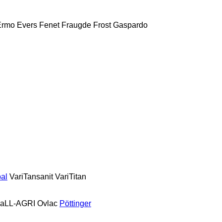
Ermo
Evers
Fenet
Fraugde
Frost
Gaspardo
al
VariTansanit
VariTitan
aLL-AGRI
Ovlac
Pöttinger