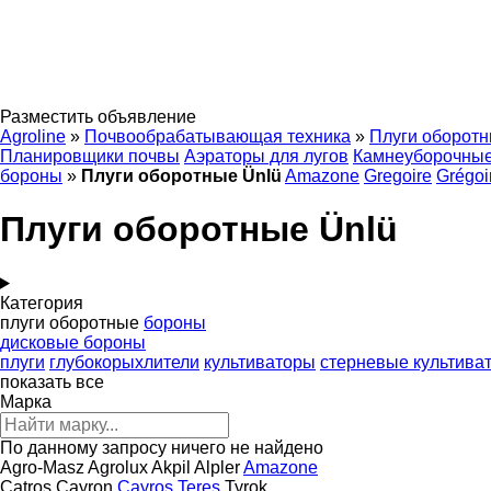
Разместить объявление
Agroline
»
Почвообрабатывающая техника
»
Плуги оборот
Планировщики почвы
Аэраторы для лугов
Камнеуборочны
бороны
»
Плуги оборотные Ünlü
Amazone
Gregoire
Grégoi
Плуги оборотные Ünlü
Категория
плуги оборотные
бороны
дисковые бороны
плуги
глубокорыхлители
культиваторы
стерневые культива
показать все
Марка
По данному запросу ничего не найдено
Agro-Masz
Agrolux
Akpil
Alpler
Amazone
Catros
Cayron
Cayros
Teres
Tyrok