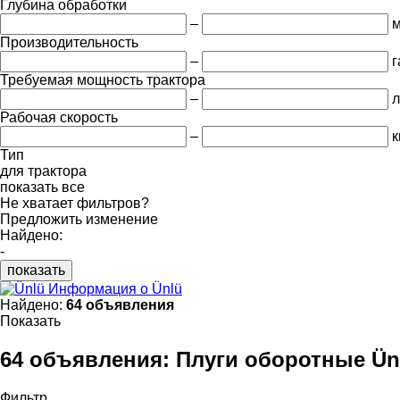
Глубина обработки
–
Производительность
–
г
Требуемая мощность трактора
–
л
Рабочая скорость
–
к
Тип
для трактора
показать все
Не хватает фильтров?
Предложить изменение
Найдено:
-
показать
Информация о Ünlü
Найдено:
64 объявления
Показать
64 объявления:
Плуги оборотные Ün
Фильтр