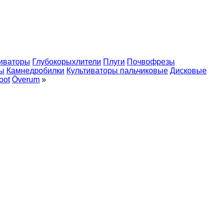
тиваторы
Глубокорыхлители
Плуги
Почвофрезы
ы
Камнедробилки
Культиваторы пальчиковые
Дисковые
oot
Överum
»