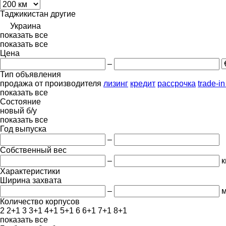
Таджикистан
другие
Украина
показать все
показать все
Цена
–
Тип объявления
продажа
от производителя
лизинг
кредит
рассрочка
trade-i
показать все
Состояние
новый
б/у
показать все
Год выпуска
–
Собственный вес
–
к
Характеристики
Ширина захвата
–
Количество корпусов
2
2+1
3
3+1
4+1
5+1
6
6+1
7+1
8+1
показать все