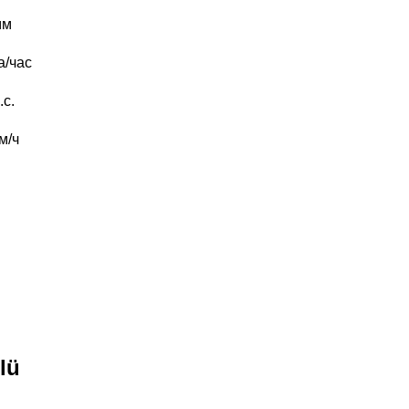
мм
а/час
.с.
м/ч
lü