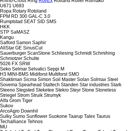
Rhino-Cross
Ring
Rol/Ex
Rolland
Roller
Rolmako
U671
U693
Ropa
Rotary
Rotoland
FPM RD 300
GAL-C 3.0
Rumptstad
SEAT
SID
SMS
HKK
STP
SaMASZ
Kangu
Salford
Samon
Saphir
AllStar
GE
SinusCut
Sauerburger
ScanStone
Schliesing
Schmidt
Schmihing
Schmotzer
Schulte
5026
FX
SRW
Seko
Selmar
Selvatici
Seppi M
H3
MINI-BMS
Midiforst
Multiforst
SMO
Shaktiman
Sicma
Simon
Soil Master
Solan
Solmax Steel
Sovema
Spearhead
Staltech
Standen
Star industries
Stark
Steeno
Stegsted
Steketee
Stekro
Steyr
Stone
Stoneless
Striegel
Strom
Struik
Strumyk
Alfa
Grom
Tiger
Sukov
ArcoAgro
Downhil
Sulky
Sumo
Sunflower
Suokone
Taarup
Talex
Taurus
Techalliance
Tehnos
MU