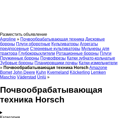
Разместить объявление
Agroline
»
Почвообрабатывающая техника
Дисковые
бороны
Плуги оборотные
Культиваторы
Агрегаты
предпосевные
Стерневые культиваторы
Мульчеры для
трактора
Глубокорыхлители
Ротационные бороны
Плуги
Пружинные бороны
Почвофрезы
Катки зубчато-кольчатые
Зубовые бороны
Планировщики почвы
Катки-измельчители
»
Почвообрабатывающая техника Horsch
Amazone
Bomet
John Deere
Kuhn
Kverneland
Köckerling
Lemken
Maschio
Väderstad
Ünlü
»
Почвообрабатывающая
техника Horsch
Категория