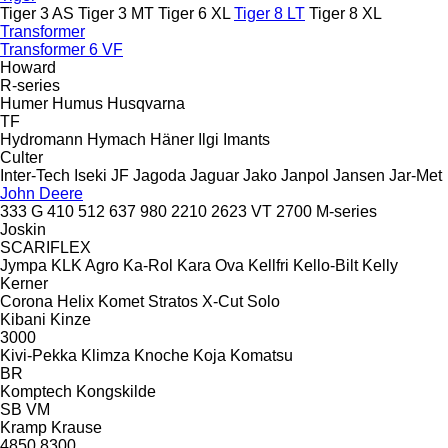
Tiger 3 AS
Tiger 3 MT
Tiger 6 XL
Tiger 8 LT
Tiger 8 XL
Transformer
Transformer 6 VF
Howard
R-series
Humer
Humus
Husqvarna
TF
Hydromann
Hymach
Häner
Ilgi
Imants
Culter
Inter-Tech
Iseki
JF
Jagoda
Jaguar
Jako
Janpol
Jansen
Jar-Met
John Deere
333 G
410
512
637
980
2210
2623 VT
2700
M-series
Joskin
SCARIFLEX
Jympa
KLK Agro
Ka-Rol
Kara Ova
Kellfri
Kello-Bilt
Kelly
Kerner
Corona
Helix
Komet
Stratos
X-Cut Solo
Kibani
Kinze
3000
Kivi-Pekka
Klimza
Knoche
Koja
Komatsu
BR
Komptech
Kongskilde
SB
VM
Kramp
Krause
4850
8300