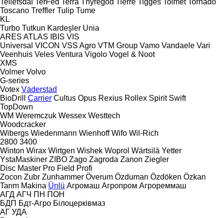
Tellefsdal
TerFed
Terra
Thyregod
Tierre
Tigges
Tolmet
Tornado
Toscano
Treffler
Tulip
Tume
KL
Turbo
Tutkun Kardeşler
Unia
ARES
ATLAS
IBIS
VIS
Universal
VICON
VSS Agro
VTM Group
Vamo
Vandaele
Vari
Veenhuis
Veles
Ventura
Vigolo
Vogel & Noot
XMS
Volmer
Volvo
G-series
Votex
Väderstad
BioDrill
Carrier
Cultus
Opus
Rexius
Rollex
Spirit
Swift
TopDown
WM
Weremczuk
Wessex
Westtech
Woodcracker
Wibergs
Wiedenmann
Wienhoff
Wifo
Wil-Rich
2800
3400
Winton
Wirax
Wirtgen
Wishek
Woprol
Wärtsilä
Yetter
YstaMaskiner
ZIBO
Zago
Zagroda
Zanon
Ziegler
Disc Master Pro
Field Profi
Zocon
Zubr
Zunhammer
Överum
Özduman
Özdöken
Özkan
Tarım Makina
Ünlü
Агромаш
Агропром
Агрореммаш
АГД
АГЧ
ПН
ПОН
БДП
Бдт-Агро
Білоцерківмаз
АГ
УДА