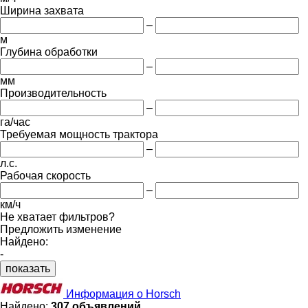
Ширина захвата
–
м
Глубина обработки
–
мм
Производительность
–
га/час
Требуемая мощность трактора
–
л.с.
Рабочая скорость
–
км/ч
Не хватает фильтров?
Предложить изменение
Найдено:
-
показать
Информация о Horsch
Найдено:
307 объявлений