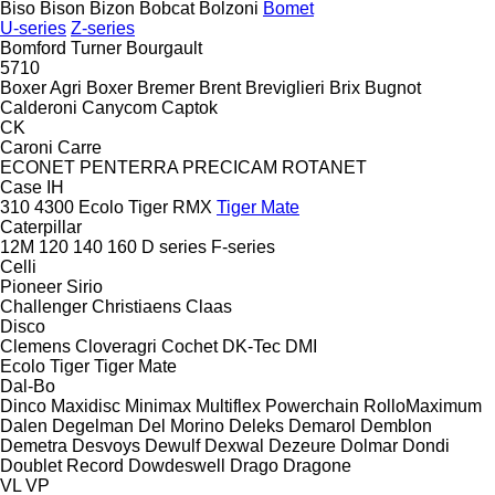
Biso
Bison
Bizon
Bobcat
Bolzoni
Bomet
U-series
Z-series
Bomford Turner
Bourgault
5710
Boxer Agri
Boxer
Bremer
Brent
Breviglieri
Brix
Bugnot
Calderoni
Canycom
Captok
CK
Caroni
Carre
ECONET
PENTERRA
PRECICAM
ROTANET
Case IH
310
4300
Ecolo Tiger
RMX
Tiger Mate
Caterpillar
12M
120
140
160
D series
F-series
Celli
Pioneer
Sirio
Challenger
Christiaens
Claas
Disco
Clemens
Cloveragri
Cochet
DK-Tec
DMI
Ecolo Tiger
Tiger Mate
Dal-Bo
Dinco
Maxidisc
Minimax
Multiflex
Powerchain
RolloMaximum
Dalen
Degelman
Del Morino
Deleks
Demarol
Demblon
Demetra
Desvoys
Dewulf
Dexwal
Dezeure
Dolmar
Dondi
Doublet Record
Dowdeswell
Drago
Dragone
VL
VP