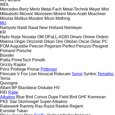
WDL
Mercedes-Benz
Merlo
Metal-Fach
Metal-Technik
Meyer
Mini
Mitsubishi
Mićović
Monosem
Moreni
Moro Aratri
Moschner
Moulas
Multiva
Muratori
Mzuri
Müthing
MU
Namyslo
Nardi
Naud
New Holland
Niemeyer
KR
Niplo
Norje
Novatar
OM
OPaLL-AGRI
Omarv
Omme
Ordem
Makina
Origin
Orizzonti
Orkan
Orsi
Ortolan
Oscar
Ovlac
PC
POM Augustów
Peecon
Pegoraro
Perfect
Peruzzo
Peugeot
Pomarol
Porsche
Boxster
Potila
PrimeTech
Prinoth
Grizzly
Raptor
Prinz
Proforge
Pronar
Pöttinger
Flexcare V
Fox
Lion
Novacat
Rotocare
Servo
Synkro
Terradisc
Terria
Quivogne
Atlant
BP
Blackbear
Diskator
HV
RID
Rabe
Albatros
Blue Bird
Corvus
Dupe
Field Bird
GHF
Kormoran
PKE
Star
Sturmvogel
Super-Albatros
Rabewerk
Rammy
Rau
Razol
Reekie
Regent
Eurostar
Tukan