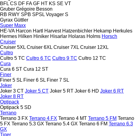
BFL
CS
DF
FA
GF
HT
KS
SE
VT
Gruber
Grégoire Besson
RB
RWY
SPB
SPSL
Voyager S
Gyrax
Güttler
Super Maxx
HE-VA
Harcon
Hartl
Harvest
Hatzenbichler
Hekamp
Herkules
Hermes
Hilken
Hiniker
Hisarlar
Holaras
Holms
Horsch
Cruiser
Cruiser 5XL
Cruiser 6XL
Cruiser 7XL
Cruiser 12XL
Cultro
Cultro 5 TC
Cultro 6 TC
Cultro 9 TC
Cultro 12 TC
Cura
Cura 6 ST
Cura 12 ST
Finer
Finer 5 SL
Finer 6 SL
Finer 7 SL
Joker
Joker 3 CT
Joker 5 CT
Joker 5 RT
Joker 6 HD
Joker 6 RT
Joker 8 RT
Optipack
Optipack 5 SD
Terrano
Terrano 3 FX
Terrano 4 FX
Terrano 4 MT
Terrano 5 FM
Terrano
5 FX
Terrano 5.3 GX
Terrano 5.4 GX
Terrano 6 FM
Terrano 6.3
GX
Tiger