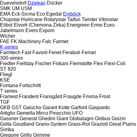
Duevelsdorf
Dziekan
Dücker
SMK
UM
USM
EMA
Eck-Sicma
Eco
Egedal
Einböck
Chopstar
Hurricane
Rotarystar
Taifun
Twister
Vibrostar
Elibol
Elvorti (Chervona Zirka)
Energreen
Ermo
Euro-
Jabelmann
Evers
Expom
Wicher
FAE
FK Machinery
Falc
Farmet
K-series
Farmtech
Fast
Favorit
Fenet
Feraboli
Ferrari
300-series
Fiedler
Fiellday
Fischer
Fiskars
Flemstofte
Flex
Flexi-Coil
ST 820
Fliegl
KSE
Fontana
Fortschritt
T series
Framest
Frandent
Fransgård
Fraugde
Frisma
Frost
TGF
GKB
GST
Galucho
Garant Kotte
Garford
Gaspardo
Artiglio
Gemella
Mirco
Pinocchio
UFO
Gassner
General
Ghedini
Giant
Globalagro
Globus
Goizin
Golta
Goudland
Grano-System
Grass-Rol
Grazioli
Great Plains
Simba
Gregoire
Grillo
Grimme