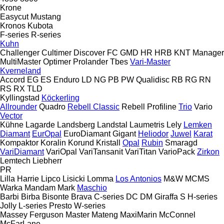
Krone
Easycut
Mustang
Kronos
Kubota
F-series
R-series
Kuhn
Challenger
Cultimer
Discover
FC
GMD
HR
HRB
KNT
Manager
MultiMaster
Optimer
Prolander
Tbes
Vari-Master
Kverneland
Accord
EG
ES
Enduro
LD
NG
PB
PW
Qualidisc
RB
RG
RN
RS
RX
TLD
Kyllingstad
Köckerling
Allrounder
Quadro
Rebell Classic
Rebell Profiline
Trio
Vario
Vector
Kühne
Lagarde
Landsberg
Landstal
Laumetris
Lely
Lemken
Diamant
EurOpal
EuroDiamant
Gigant
Heliodor
Juwel
Karat
Kompaktor
Koralin
Korund
Kristall
Opal
Rubin
Smaragd
VariDiamant
VariOpal
VariTansanit
VariTitan
VarioPack
Zirkon
Lemtech
Liebherr
PR
Lilla Harrie
Lipco
Lisicki
Lomma
Los Antonios
M&W
MCMS
Warka
Mandam
Mark
Maschio
Barbi
Birba
Bisonte
Brava
C-series
DC
DM
Giraffa S
H-series
Jolly
L-series
Presto
W-series
Massey Ferguson
Master
Mateng
MaxiMarin
McConnel
McFarLane