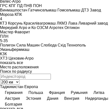
Велес-Агро
ГРС
КПГ
ПД
ПНВ
ПОН
Винмашпостач
Гатчинсельмаш
Гомсельмаш
ДТЗ
Завод
Мороза
КПК
4
КТЗ
Корсунь
Красилівагромаш
ЛКМЗ
Лава
Ливарний завод
Меркурий Агро и Ко
ОЗСМ Агротех
Оптикон
Мастер
Фаворит
ПЛН
5-35
Полигон
Сила Машин
Слобода
Схід
Технополь
Уманьферммаш
КЗК
ХТЗ
Цеховик-Агро
показать все
Место расположения
Поиск по радиусу
Таджикистан
Европа
Германия
Польша
Франция
Румыния
Литва
Австрия
Эстония
Дания
Венгрия
Нидерланды
Болгария
показать все