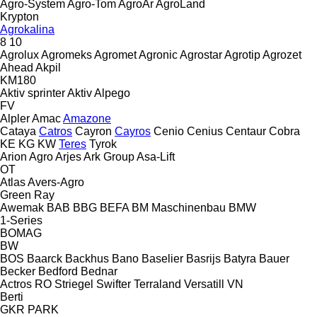
Agro-System
Agro-Tom
AgroAr
AgroLand
Krypton
Agrokalina
8
10
Agrolux
Agromeks
Agromet
Agronic
Agrostar
Agrotip
Agrozet
Ahead
Akpil
KM180
Aktiv sprinter
Aktiv
Alpego
FV
Alpler
Amac
Amazone
Cataya
Catros
Cayron
Cayros
Cenio
Cenius
Centaur
Cobra
KE
KG
KW
Teres
Tyrok
Arion Agro
Arjes
Ark Group
Asa-Lift
OT
Atlas
Avers-Agro
Green Ray
Awemak
BAB
BBG
BEFA
BM Maschinenbau
BMW
1-Series
BOMAG
BW
BOS
Baarck
Backhus
Bano
Baselier
Basrijs
Batyra
Bauer
Becker
Bedford
Bednar
Actros RO
Striegel
Swifter
Terraland
Versatill VN
Berti
GKR
PARK