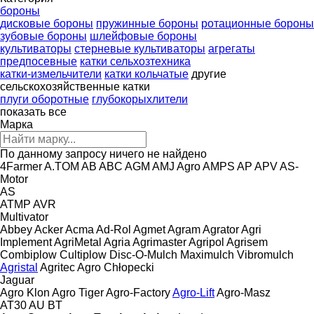
бороны
дисковые бороны
пружинные бороны
ротационные бороны
зубовые бороны
шлейфовые бороны
культиваторы
стерневые культиваторы
агрегаты
предпосевные
катки сельхозтехника
катки-измельчители
катки кольчатые
другие
сельскохозяйственные катки
плуги оборотные
глубокорыхлители
показать все
Марка
По данному запросу ничего не найдено
4Farmer
A.TOM
AB
ABC
AGM
AMJ Agro
AMPS
AP
APV
AS-
Motor
AS
ATMP
AVR
Multivator
Abbey
Acker
Acma
Ad-Rol
Agmet
Agram
Agrator
Agri
Implement
AgriMetal
Agria
Agrimaster
Agripol
Agrisem
Combiplow
Cultiplow
Disc-O-Mulch
Maximulch
Vibromulch
Agristal
Agritec
Agro Chłopecki
Jaguar
Agro Klon
Agro Tiger
Agro-Factory
Agro-Lift
Agro-Masz
AT30
AU
BT