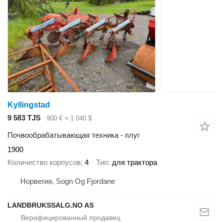
Kyllingstad
9 583 TJS
900 €
≈ 1 040 $
Почвообрабатывающая техника - плуг
1900
Количество корпусов
4
Тип
для трактора
Норвегия, Sogn Og Fjordane
LANDBRUKSSALG.NO AS