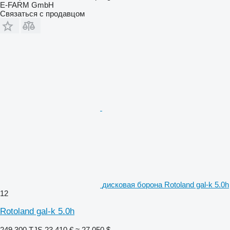
E-FARM GmbH
Связаться с продавцом
дисковая борона Rotoland gal-k 5.0h
12
Rotoland gal-k 5.0h
249 300 TJS
23 410 €
≈ 27 050 $