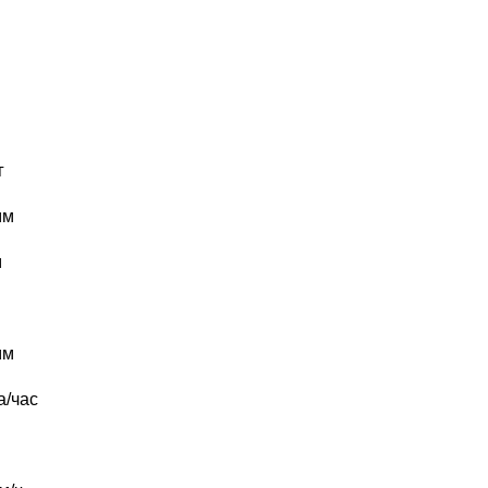
г
мм
м
мм
а/час