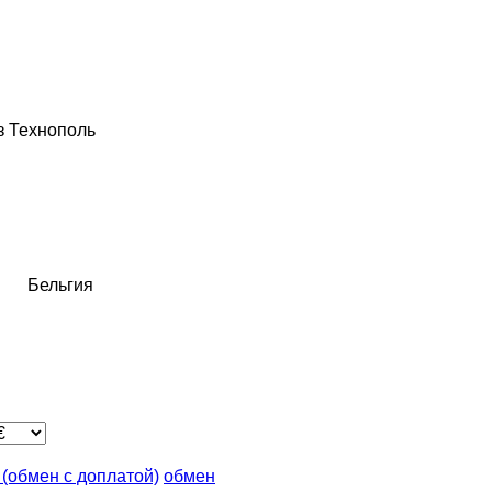
з
Технополь
я
Бельгия
n (обмен с доплатой)
обмен