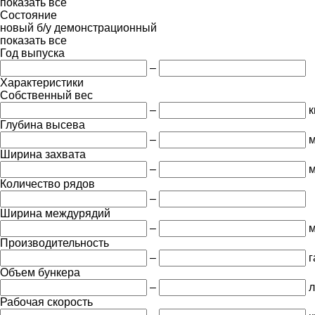
показать все
Состояние
новый
б/у
демонстрационный
показать все
Год выпуска
–
Характеристики
Собственный вес
–
к
Глубина высева
–
Ширина захвата
–
Количество рядов
–
Ширина междурядий
–
Производительность
–
г
Объем бункера
–
л
Рабочая скорость