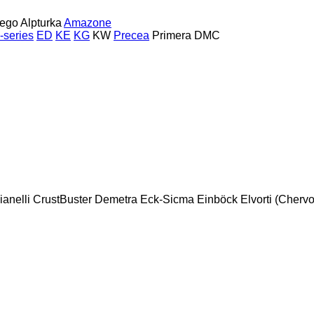
pego
Alpturka
Amazone
-series
ED
KE
KG
KW
Precea
Primera DMC
ianelli
CrustBuster
Demetra
Eck-Sicma
Einböck
Elvorti (Cherv