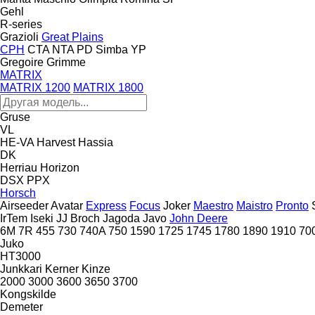
Gehl
R-series
Grazioli
Great Plains
CPH
CTA
NTA
PD
Simba
YP
Gregoire
Grimme
MATRIX
MATRIX 1200
MATRIX 1800
Gruse
VL
HE-VA
Harvest
Hassia
DK
Herriau
Horizon
DSX
PPX
Horsch
Airseeder
Avatar
Express
Focus
Joker
Maestro
Maistro
Pronto
IrTem
Iseki
JJ Broch
Jagoda
Javo
John Deere
6M
7R
455
730
740A
750
1590
1725
1745
1780
1890
1910
70
Juko
HT3000
Junkkari
Kerner
Kinze
2000
3000
3600
3650
3700
Kongskilde
Demeter