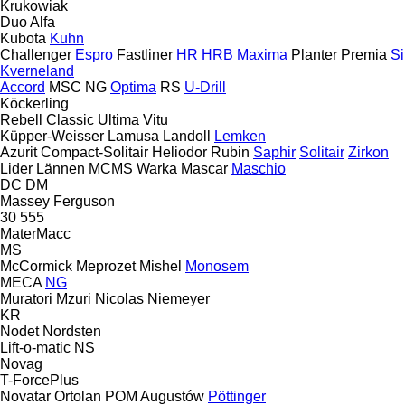
Krukowiak
Duo Alfa
Kubota
Kuhn
Challenger
Espro
Fastliner
HR
HRB
Maxima
Planter
Premia
Si
Kverneland
Accord
MSC
NG
Optima
RS
U-Drill
Köckerling
Rebell Classic
Ultima
Vitu
Küpper-Weisser
Lamusa
Landoll
Lemken
Azurit
Compact-Solitair
Heliodor
Rubin
Saphir
Solitair
Zirkon
Lider
Lännen
MCMS Warka
Mascar
Maschio
DC
DM
Massey Ferguson
30
555
MaterMacc
MS
McCormick
Meprozet
Mishel
Monosem
MECA
NG
Muratori
Mzuri
Nicolas
Niemeyer
KR
Nodet
Nordsten
Lift-o-matic
NS
Novag
T-ForcePlus
Novatar
Ortolan
POM Augustów
Pöttinger