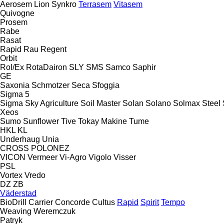
Aerosem
Lion
Synkro
Terrasem
Vitasem
Quivogne
Prosem
Rabe
Rasat
Rapid
Rau
Regent
Orbit
Rol/Ex
RotaDairon
SLY
SMS
Samco
Saphir
GE
Saxonia
Schmotzer
Seca
Sfoggia
Sigma 5
Sigma
Sky Agriculture
Soil Master
Solan
Solano
Solmax Steel
Xeos
Sumo
Sunflower
Tive
Tokay Makine
Tume
HKL
KL
Underhaug
Unia
CROSS
POLONEZ
VICON
Vermeer
Vi-Agro
Vigolo
Visser
PSL
Vortex
Vredo
DZ
ZB
Väderstad
BioDrill
Carrier
Concorde
Cultus
Rapid
Spirit
Tempo
Weaving
Weremczuk
Patryk