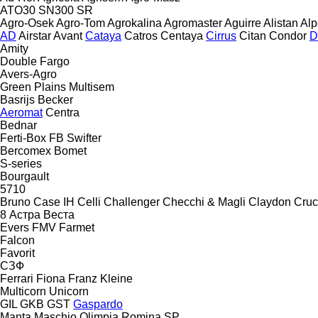
ATO30
SN300
SR
Agro-Osek
Agro-Tom
Agrokalina
Agromaster
Aguirre
Alistan
Al
AD
Airstar
Avant
Cataya
Catros
Centaya
Cirrus
Citan
Condor
D
Amity
Double
Fargo
Avers-Agro
Green Plains
Multisem
Basrijs
Becker
Aeromat
Centra
Bednar
Ferti-Box FB
Swifter
Bercomex
Bomet
S-series
Bourgault
5710
Bruno
Case IH
Celli
Challenger
Checchi & Magli
Claydon
Cruc
8
Астра
Веста
Evers
FMV
Farmet
Falcon
Favorit
СЗФ
Ferrari
Fiona
Franz Kleine
Multicorn
Unicorn
GIL
GKB
GST
Gaspardo
Manta
Maschio
Olimpia
Romina
SP