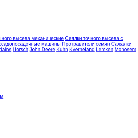
шного высева механические
Сеялки точного высева с
ссадопосадочные машины
Протравители семян
Сажалки
Plains
Horsch
John Deere
Kuhn
Kverneland
Lemken
Monosem
ом