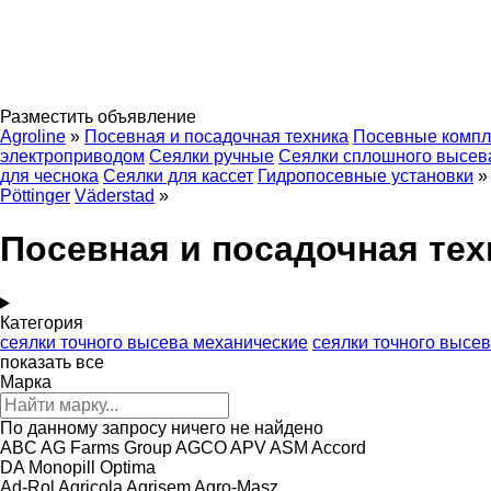
Разместить объявление
Agroline
»
Посевная и посадочная техника
Посевные компл
электроприводом
Сеялки ручные
Сеялки сплошного высев
для чеснока
Сеялки для кассет
Гидропосевные установки
»
Pöttinger
Väderstad
»
Посевная и посадочная тех
Категория
сеялки точного высева механические
сеялки точного высе
показать все
Марка
По данному запросу ничего не найдено
ABC
AG Farms Group
AGCO
APV
ASM
Accord
DA
Monopill
Optima
Ad-Rol
Agricola
Agrisem
Agro-Masz