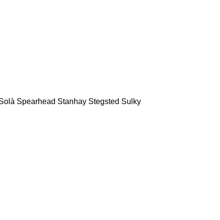
Solà
Spearhead
Stanhay
Stegsted
Sulky