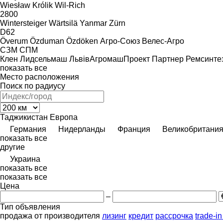
Wiesław Królik
Wil-Rich
2800
Wintersteiger
Wärtsilä
Yanmar
Zürn
D62
Överum
Özduman
Özdöken
Агро-Союз
Велес-Агро
СЗМ
СПМ
Клен
Лидсельмаш
ЛьвівАгромашПроект
Партнер
Ремсинте
показать все
Место расположения
Поиск по радиусу
Таджикистан
Европа
Германия
Нидерланды
Франция
Великобритани
показать все
другие
Украина
показать все
показать все
Цена
–
Тип объявления
продажа
от производителя
лизинг
кредит
рассрочка
trade-i