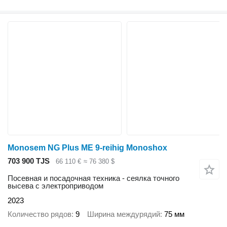
Monosem NG Plus ME 9-reihig Monoshox
703 900 TJS
66 110 €
≈ 76 380 $
Посевная и посадочная техника - сеялка точного
высева с электроприводом
2023
Количество рядов
9
Ширина междурядий
75 мм