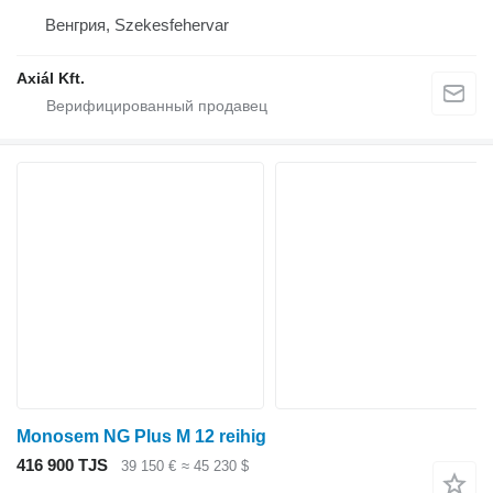
Венгрия, Szekesfehervar
Axiál Kft.
Monosem NG Plus M 12 reihig
416 900 TJS
39 150 €
≈ 45 230 $