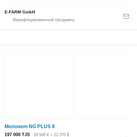
E-FARM GmbH
Monosem NG PLUS 8
197 000 TJS
18 500 €
≈ 21 370 $