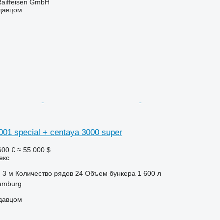
Raiffeisen GmbH
одавцом
01 special + centaya 3000 super
600 €
≈ 55 000 $
екс
3 м
Количество рядов
24
Объем бункера
1 600 л
amburg
одавцом