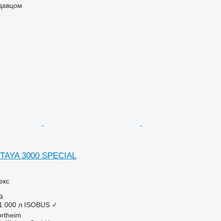
одавцом
TAYA 3000 SPECIAL
екс
й
1 000 л
ISOBUS
✓
rtheim