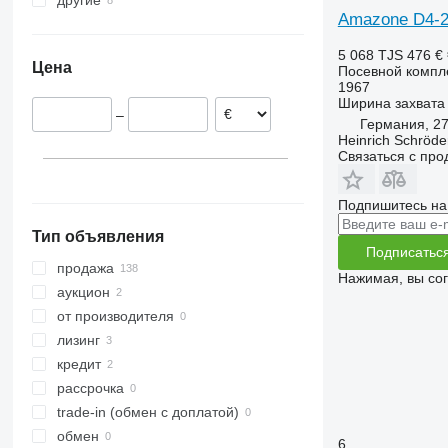
другие
Германия
Amazone D4-
Австрия
Украина
Латвия
5 068 TJS
476 €
Цена
Посевной компл
Франция
1967
Польша
Ширина захвата
–
Дания
Германия, 2
Heinrich Schröd
Литва
Связаться с пр
Румыния
показать все
Подпишитесь на
Тип объявления
Подписатьс
продажа
Нажимая, вы со
аукцион
от производителя
лизинг
кредит
рассрочка
trade-in (обмен с доплатой)
обмен
6