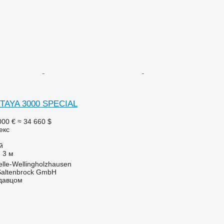
TAYA 3000 SPECIAL
000 €
≈ 34 660 $
екс
й
3 м
lle-Wellingholzhausen
 Saltenbrock GmbH
одавцом