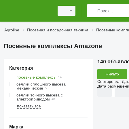
Agroline
Посевная и посадочная техника
Посевные компл
Посевные комплексы Amazone
140 объявл
Категория
Фильтр
посевные комплексы
Сортировка
:
Дат
сеялки сплошного высева
Дата размещен
механические
сеялки точного высева с
электроприводом
показать все
Марка