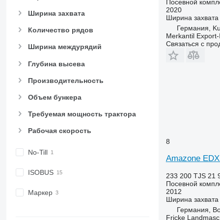
Посевной компл
2020
Ширина захвата
Ширина захвата
Германия, K
Количество рядов
Merkantil Expor
Связаться с пр
Ширина междурядий
Глубина высева
Производительность
Объем бункера
Требуемая мощность трактора
Рабочая скорость
8
No-Till
Amazone EDX
ISOBUS
233 200 TJS
21 
Посевной компл
2012
Маркер
Ширина захвата
Германия, Bo
Fricke Landmas