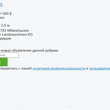
25
≈ 550 $
екс
2,5 м
7793 Wildeshausen
er Landmaschinen KG
одавцом
 новые объявления данной рубрики
я
глашаетесь с нашей
политикой конфиденциальности
и
пользовател