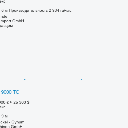
екс
6 м
Производительность
2 934 га/час
unde
t-Import GmbH
одавцом
 9000 TC
900 €
≈ 25 300 $
екс
9 м
ckel - Gyhum
chinen GmbH