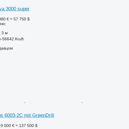
ya 3000 super
980 €
≈ 57 750 $
екс
3 м
-56642 Kruft
одавцом
s 6003-2C mit GreenDrill
19 000 €
≈ 137 500 $