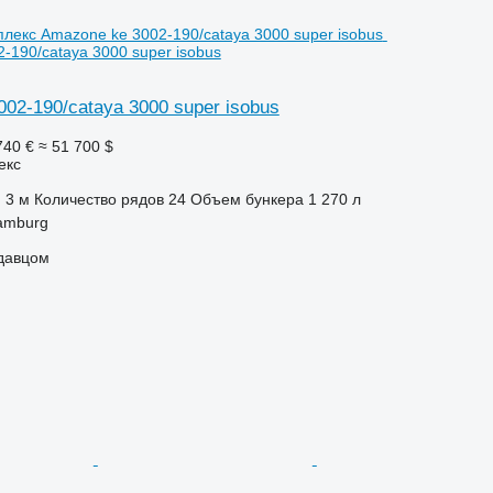
-190/cataya 3000 super isobus
02-190/cataya 3000 super isobus
740 €
≈ 51 700 $
екс
3 м
Количество рядов
24
Объем бункера
1 270 л
amburg
одавцом