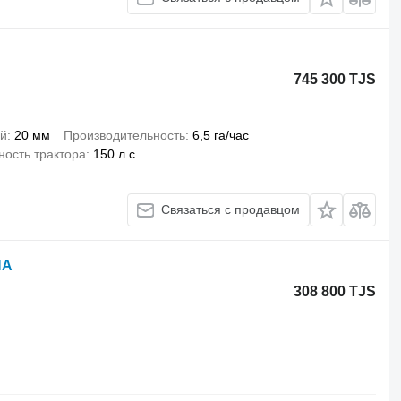
745 300 TJS
й
20 мм
Производительность
6,5 га/час
ость трактора
150 л.с.
Связаться с продавцом
NA
308 800 TJS