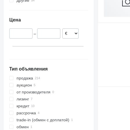
другие
Германия
Pronto 9 DC
Польша
Украина
Pronto 9 SW
Эстония
Pronto 12 NT
Цена
Литва
Дания
–
Латвия
Великобритания
Австрия
показать все
Тип объявления
продажа
аукцион
от производителя
лизинг
кредит
рассрочка
trade-in (обмен с доплатой)
обмен