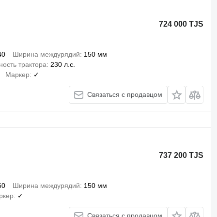
724 000 TJS
40
Ширина междурядий
150 мм
ость трактора
230 л.с.
Маркер
✓
Связаться с продавцом
737 200 TJS
60
Ширина междурядий
150 мм
ркер
✓
Связаться с продавцом