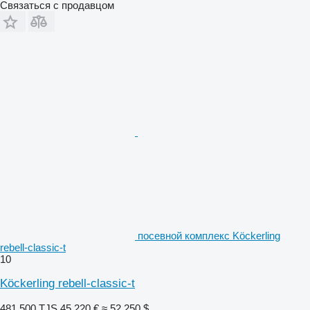
Связаться с продавцом
посевной комплекс Köckerling
rebell-classic-t
10
Köckerling rebell-classic-t
481 500 TJS
45 220 €
≈ 52 250 $