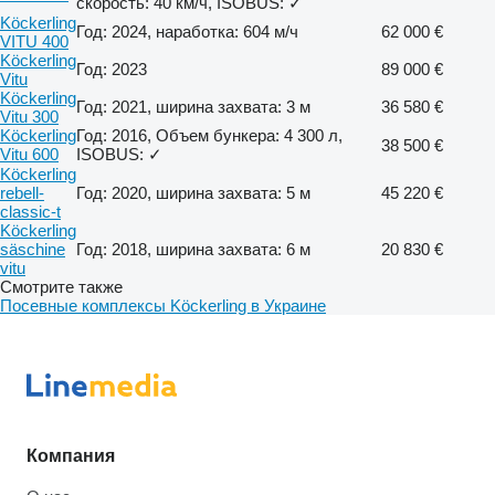
скорость: 40 км/ч, ISOBUS: ✓
Köckerling
Год: 2024, наработка: 604 м/ч
62 000 €
VITU 400
Köckerling
Год: 2023
89 000 €
Vitu
Köckerling
Год: 2021, ширина захвата: 3 м
36 580 €
Vitu 300
Köckerling
Год: 2016, Объем бункера: 4 300 л,
38 500 €
Vitu 600
ISOBUS: ✓
Köckerling
rebell-
Год: 2020, ширина захвата: 5 м
45 220 €
classic-t
Köckerling
säschine
Год: 2018, ширина захвата: 6 м
20 830 €
vitu
Смотрите также
Посевные комплексы Köckerling в Украине
Компания