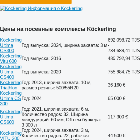
Информация о Köckerling
Цены на посевные комплексы Köckerling
Köckerling
692 098,72 TJS
Ultima
Год выпуска: 2024, ширина захвата: 3 м
-
CS300
734 689,41 TJS
Köckerling
Год выпуска: 2016
489 792,94 TJS
Vitu 600
Köckerling
Ultima
Год выпуска: 2020
755 984,75 TJS
CS400
Köckerling
Год: 2013, ширина захвата: 10 м,
36 160 €
Triathlon
размер резины: 500/55R20
Köckerling
Ultima CS
Год: 2024
65 000 €
300
Год: 2021, ширина захвата: 6 м,
Köckerling
Количество рядов: 32, Ширина
Ultima
117 300 €
междурядий: 60 мм, Объем бункера:
CS600
3 300 л
Год: 2024, ширина захвата: 3 м,
Köckerling
Количество рядов: 22, рабочая
44 500 €
VITU 300