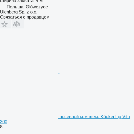
Ширина захвата
4 м
Польша, Główczyce
Ulenberg Sp. z o.o.
Связаться с продавцом
посевной комплекс Köckerling Vitu
300
8