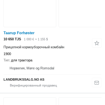
Taarup Forhøster
10 650 TJS
1 000 €
≈ 1 155 $
Прицепной кормоуборочный комбайн
1900
Тип
для трактора
Норвегия, Møre og Romsdal
LANDBRUKSSALG.NO AS