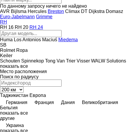
По данному запросу ничего не найдено
AVR
Bijlsma Hercules
Breston
Climax
DT Dijkstra
Domasz
Euro-Jabelmann
Grimme
RH
RH 16
RH 20
RH 24
Huma
Los Antonios
Maciuś
Miedema
SB
Rolmet
Ropa
Keiler
Schouten
Spinnekop
Tong
Van Trier
Visser
WALW Solutions
показать все
Место расположения
Поиск по радиусу
Таджикистан
Европа
Германия
Франция
Дания
Великобритания
Бельгия
показать все
другие
Украина
показать все