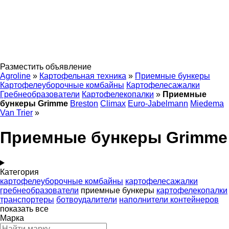
Разместить объявление
Agroline
»
Картофельная техника
»
Приемные бункеры
Картофелеуборочные комбайны
Картофелесажалки
Гребнеобразователи
Картофелекопалки
»
Приемные
бункеры Grimme
Breston
Climax
Euro-Jabelmann
Miedema
Van Trier
»
Приемные бункеры Grimme
Категория
картофелеуборочные комбайны
картофелесажалки
гребнеобразователи
приемные бункеры
картофелекопалки
транспортеры
ботвоудалители
наполнители контейнеров
показать все
Марка