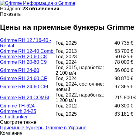
Информация о Grimme
Найдено:
23 объявления
Показать
Цены на приемные бункеры Grimme
Grimme RH 12 / 16-40 -
Год: 2025
40 735 €
Rental
Grimme RH 12-40 Combi
Год: 2013
53 700 €
Grimme RH 20-60 C8
Год: 2023
50 625 €
Grimme RH 20-60 C9
Год: 2024
78 000 €
Год: 2015, наработка:
Grimme RH 24-60
56 000 €
2 100 м/ч
Grimme RH 24-60 CF
Год: 2024
98 870 €
Год: 2024, состояние:
Grimme RH 24-60 CFl
97 365 €
новый
Год: 2022, наработка:
Grimme RH 24 COMBI
215 800 €
1 200 м/ч
Grimme TH-624
Год: 2012
40 300 €
Grimme rh 24-25
Год: 2025
83 181 €
schüttbunker
Смотрите также
Приемные бункеры Grimme в Украине
Компания