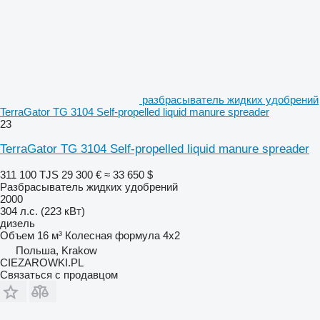
разбрасыватель жидких удобрений
TerraGator TG 3104 Self-propelled liquid manure spreader
23
TerraGator TG 3104 Self-propelled liquid manure spreader
311 100 TJS
29 300 €
≈ 33 650 $
Разбрасыватель жидких удобрений
2000
304 л.с. (223 кВт)
дизель
Объем
16 м³
Колесная формула
4x2
Польша, Krakow
CIEZAROWKI.PL
Связаться с продавцом