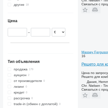
Chr. Nielsen - T
Связаться с пр
другие
Дания
Польша
Украина
Германия
Цена
Словакия
–
Massey Ferguso
16
Тип объявления
Решето для к
продажа
Цена по запросу
аукцион
Решето для ком
от производителя
Дания, Hemm
Chr. Nielsen - T
лизинг
Связаться с пр
кредит
рассрочка
trade-in (обмен с доплатой)