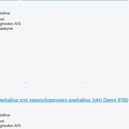
байна
et
ingheden A/S
одавцом
омбайна для зерноуборочного комбайна John Deere 9780
байна
et
ingheden A/S