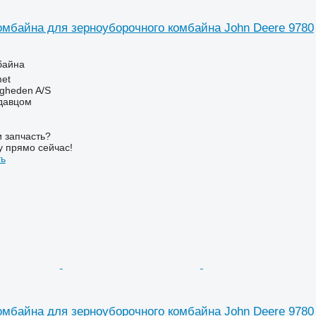
омбайна для зерноуборочного комбайна John Deere 9780
байна
et
ingheden A/S
одавцом
 запчасть?
у прямо сейчас!
ть
омбайна для зерноуборочного комбайна John Deere 9780