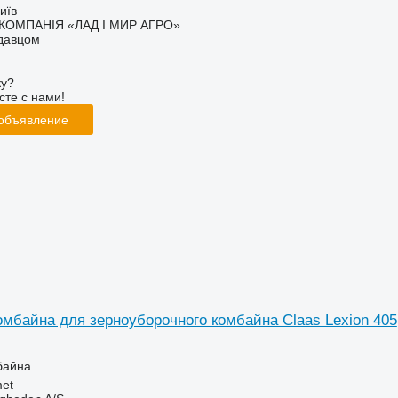
иїв
КОМПАНІЯ «ЛАД І МИР АГРО»
одавцом
ку?
сте с нами!
 объявление
омбайна для зерноуборочного комбайна Claas Lexion 405
байна
et