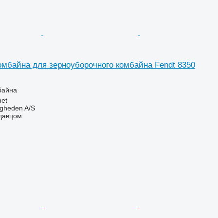
омбайна для зерноуборочного комбайна Fendt 8350
байна
et
ingheden A/S
одавцом