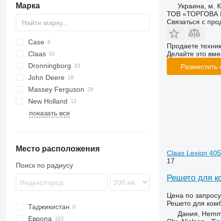
Марка
Украина, м. К
ТОВ «ТОРГОВА 
Связаться с пр
Case
1680
Продаете техни
Claas
2188
Делайте это вме
Dronningborg
2388
Commandor
Разместить
John Deere
5088
Dominator
D-series
Ideal
6640
530
Massey Ferguson
6140
Lexion
955
3600
New Holland
7140
Mercator
9500
38
показать все
8010
9560
40
CR
9650
7274
TF
9660
7278
TX
Место расположения
9780
9280
Claas Lexion 405
9880
17
Поиск по радиусу
S-series
Решето для к
T-series
Цена по запросу
Решето для ком
Таджикистан
Дания, Hemm
Европа