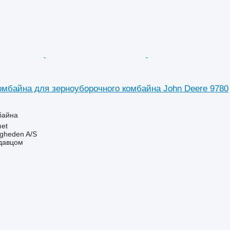
омбайна для зерноуборочного комбайна John Deere 9780
байна
et
ingheden A/S
одавцом