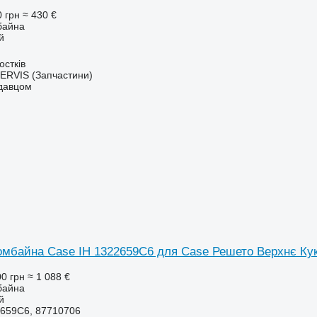
0 грн
≈ 430 €
байна
й
остків
RVIS (Запчастини)
одавцом
омбайна Case IH 1322659C6 для Case Решето Верхнє Ку
00 грн
≈ 1 088 €
байна
й
659C6, 87710706