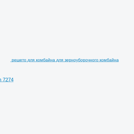
решето для комбайна для зерноуборочного комбайна
n 7274