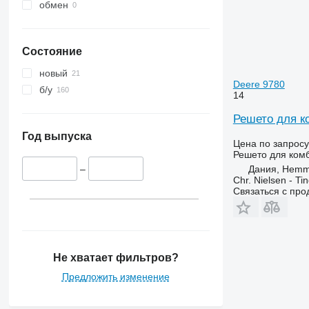
обмен
Состояние
новый
Deere 9780
б/у
14
Решето для к
Год выпуска
Цена по запросу
Решето для ком
Дания, Hemm
–
Chr. Nielsen - T
Связаться с пр
Не хватает фильтров?
Предложить изменение