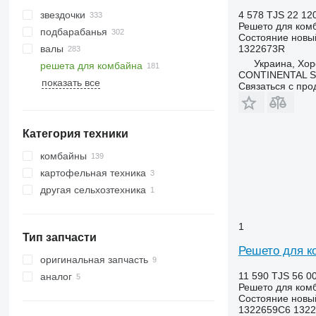
звездочки
4 578 TJS
22 12
Решето для ком
подбарабанья
Состояние
новы
валы
1322673R
Украина, Хор
решета для комбайна
CONTINENTAL SE
показать все
Связаться с пр
Категория техники
комбайны
картофельная техника
зерноуборочные комбайны
другая сельхозтехника
кукурузоуборочные комбайны
картофелеуборочные комбайны
другие комбайны
1
Тип запчасти
Решето для к
оригинальная запчасть
11 590 TJS
56 0
аналог
Решето для ком
Состояние
новы
1322659C6 1322