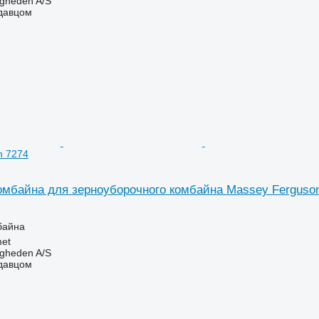
ingheden A/S
одавцом
n 7274
омбайна для зерноуборочного комбайна Massey Ferguso
байна
et
ingheden A/S
одавцом