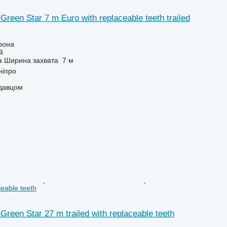
Green Star 7 m Euro with replaceable teeth trailed
рона
й
а
Ширина захвата
7 м
ніпро
одавцом
ceable teeth
Green Star 27 m trailed with replaceable teeth