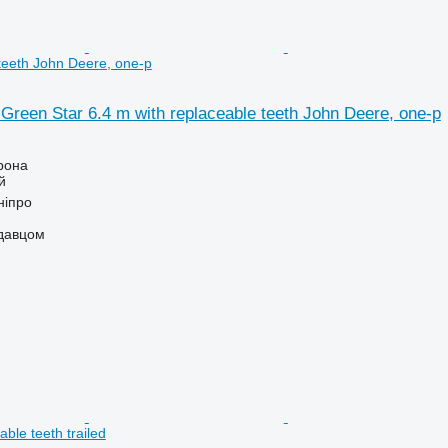
 teeth John Deere, one-p
Green Star 6.4 m with replaceable teeth John Deere, one-p
рона
й
ніпро
одавцом
able teeth trailed