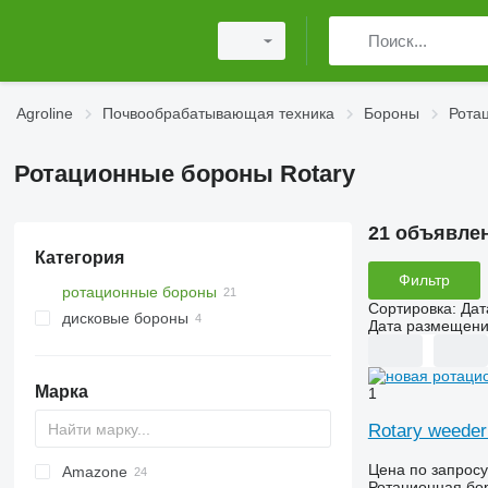
Agroline
Почвообрабатывающая техника
Бороны
Рота
Ротационные бороны Rotary
21 объявле
Категория
Фильтр
ротационные бороны
Сортировка
:
Дат
дисковые бороны
Дата размещен
Марка
1
Rotary weeder
Цена по запросу
Amazone
Multivator
8
Ротационная бо