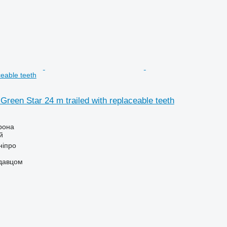
ceable teeth
Green Star 24 m trailed with replaceable teeth
рона
й
ніпро
одавцом