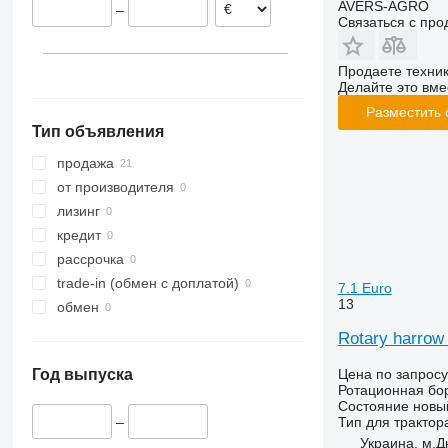
AVERS-AGRO
–
Связаться с пр
Продаете техни
Делайте это вме
Разместить
Тип объявления
продажа
от производителя
лизинг
кредит
рассрочка
trade-in (обмен с доплатой)
7.1 Euro
13
обмен
Rotary harrow
Цена по запросу
Год выпуска
Ротационная бо
Состояние
новы
Тип
для трактор
–
Украина, м.Д