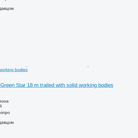
одавцом
 working bodies
Green Star 18 m trailed with solid working bodies
рона
й
ніпро
одавцом