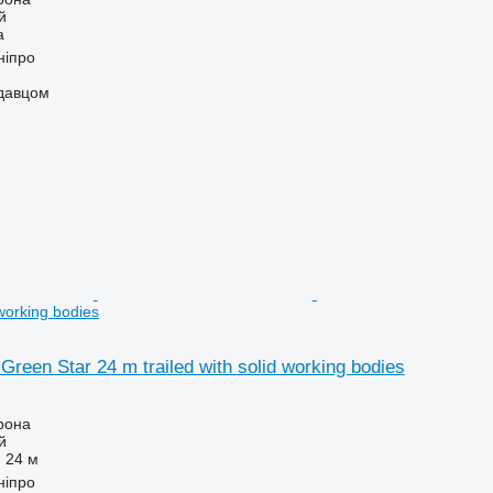
й
а
ніпро
одавцом
 working bodies
Green Star 24 m trailed with solid working bodies
рона
й
24 м
ніпро