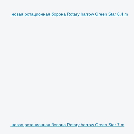
новая ротационная борона Rotary harrow Green Star 6.4 m
новая ротационная борона Rotary harrow Green Star 7 m