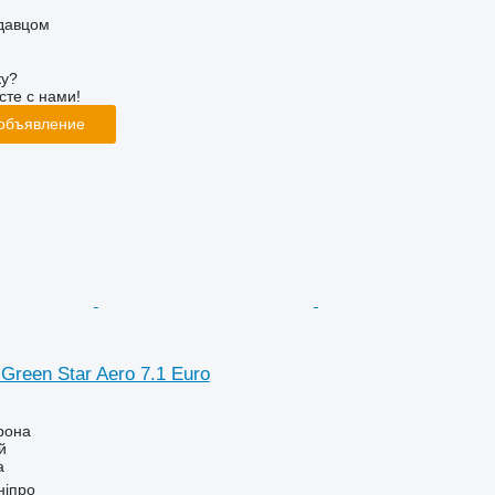
одавцом
ку?
сте с нами!
 объявление
 Green Star Aero 7.1 Euro
рона
й
а
ніпро