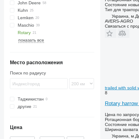
John Deere
KE
U-series
ROTANET
Rotarystar
GF
Transformer
Состояние
новы
Тип
для трактор
Kuhn
KG
Z-series
M-series
3000
Украина, м.Д
Lemken
HR
NG
AVERS-AGRO
Maschio
HRB
Qualidisc
Zirkon
Связаться с пр
Rotary
DC
KR
Fox
Corvus
показать все
DM
Lion
PKE
FPM RD 300
Rotocare
Место расположения
Поиск по радиусу
trailed with solid
8
Таджикистан
Rotary harrow 
другие
Украина
Цена по запросу
Ротационная бо
Состояние
новы
Цена
Ширина захвата
Украина, м.Д