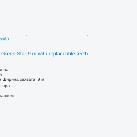
teeth
Green Star 9 m with replaceable teeth
рона
й
а
Ширина захвата
9 м
ніпро
одавцом