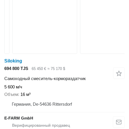
Siloking
694 800 TJS
65 450 €
≈ 75 170 $
Самоходный смеситель-кормораздатчик
5 600 м/ч
Объем
16 м³
Германия, De-54636 Rittersdorf
E-FARM GmbH