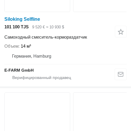
Siloking Selfline
101 100 TJS
9 520 €
≈ 10 930 $
Самоходный смеситель-кормораздатчик
Объем
14 м³
Германия, Hamburg
E-FARM GmbH