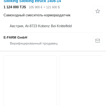
Siloking Siloking etruck 1408-14
1 124 000 TJS
105 900 €
≈ 121 600 $
Самоходный смеситель-кормораздатчик
Австрия, At-8723 Kobenz Bei Knittelfeld
E-FARM GmbH