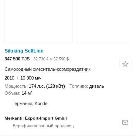
Siloking SelfLine
347 500 TJS
32 730 €
≈ 37 590 $
Самоходный смеситель-кормораздатчик
2010
10 900 м/ч
Мощность
174 л.с. (128 кВт)
Топливо
дизель
Объем
14 м³
Германия, Kunde
Merkantil Export-Import GmbH