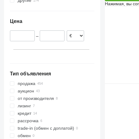
другие
Германия
Нажимая, вы со
Норвегия
Украина
Латвия
Аргентина
Цена
Польша
Дания
–
Нидерланды
Австрия
Литва
показать все
Тип объявления
продажа
аукцион
от производителя
лизинг
кредит
рассрочка
trade-in (обмен с доплатой)
обмен