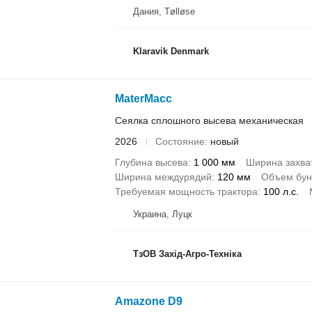
Дания, Tølløse
Klaravik Denmark
MaterMacc
Сеялка сплошного высева механическая
2026
Состояние
новый
Глубина высева
1 000 мм
Ширина захва
Ширина междурядий
120 мм
Объем бун
Требуемая мощность трактора
100 л.с.
Украина, Луцк
ТзОВ Захід-Агро-Техніка
Amazone D9