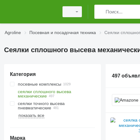
Agroline
Посевная и посадочная техника
Сеялки сплошног
Сеялки сплошного высева механическ
Категория
497 объяв
посевные комплексы
сеялки сплошного высева
механические
сеялки точного высева
пневматические
показать все
Марка