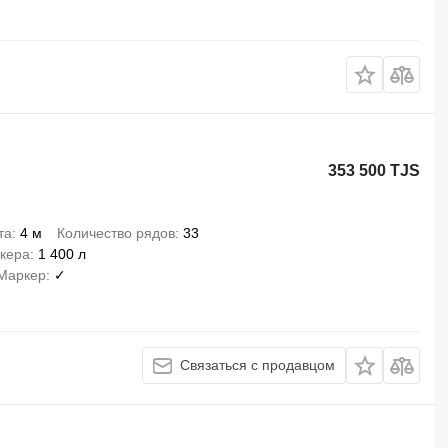
353 500 TJS
та
4 м
Количество рядов
33
кера
1 400 л
Маркер
✓
Связаться с продавцом