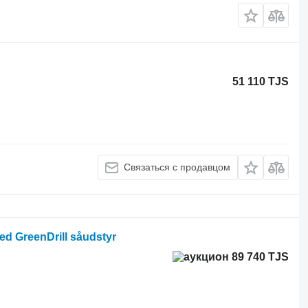
51 110 TJS
Связаться с продавцом
d GreenDrill såudstyr
89 740 TJS