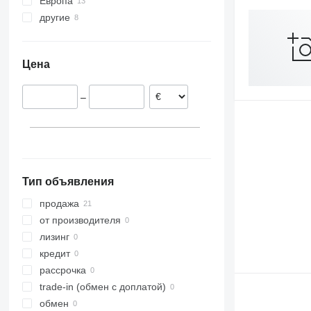
Европа
другие
Германия
Литва
Украина
Латвия
Цена
Словакия
Болгария
–
Австрия
Тип объявления
продажа
от производителя
лизинг
кредит
рассрочка
trade-in (обмен с доплатой)
обмен