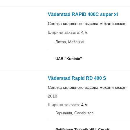
Väderstad RAPID 400C super xl
Сеялка сплошного высева механическая
Ширина захвата
4 м
Литва, Mažeikiai
UAB “Kunista”
Väderstad Rapid RD 400 S
Сеялка сплошного высева механическая
2010
Ширина захвата
4 м
Германия, Gadebusch
Raiffeisen Technik HSL GmbH