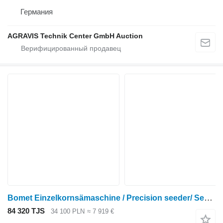
Германия
AGRAVIS Technik Center GmbH Auction
Bomet Einzelkornsämaschine / Precision seeder/ Semoir de précision 3 m
84 320 TJS
34 100 PLN
≈ 7 919 €