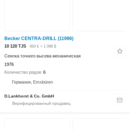
Becker CENTRA-DRILL
(11996)
10 120 TJS
950 €
≈ 1 098 $
Сеялка точного высева механическая
1976
Количество рядов
6
Германия, Emsbüren
D.Lankhorst & Co. GmbH