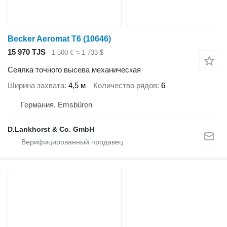
Becker Aeromat T6
(10646)
15 970 TJS
1 500 €
≈ 1 733 $
Сеялка точного высева механическая
Ширина захвата
4,5 м
Количество рядов
6
Германия, Emsbüren
D.Lankhorst & Co. GmbH