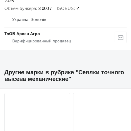
2026
Объем бункера
3 000 л
ISOBUS
✓
Украина, Золочів
ТзОВ Арсен Агро
Другие марки в рубрике "Сеялки точного
высева механические"