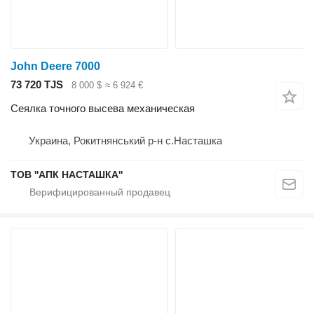
John Deere 7000
73 720 TJS
8 000 $
≈ 6 924 €
Сеялка точного высева механическая
Украина, Рокитнянський р-н с.Насташка
ТОВ ''AПК НАСТАШКА''