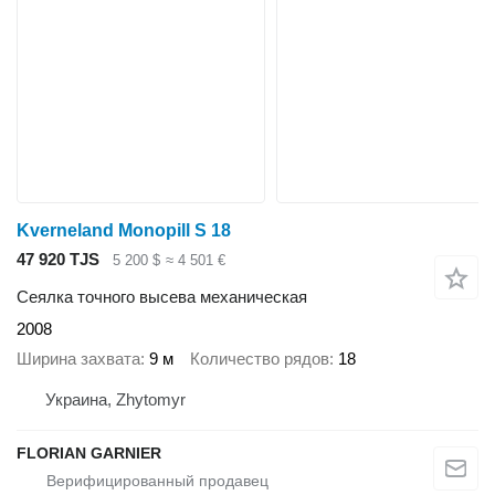
Kverneland Monopill S 18
47 920 TJS
5 200 $
≈ 4 501 €
Сеялка точного высева механическая
2008
Ширина захвата
9 м
Количество рядов
18
Украина, Zhytomyr
FLORIAN GARNIER