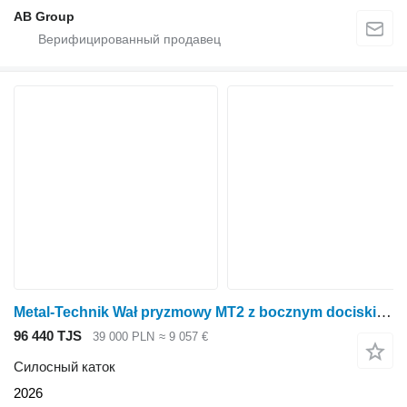
AB Group
Metal-Technik Wał pryzmowy MT2 z bocznym dociskiem
96 440 TJS
39 000 PLN
≈ 9 057 €
Силосный каток
2026