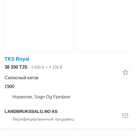
TKS Royal
38 330 TJS
3 600 €
≈ 4 159 $
Силосный каток
1900
Норвегия, Sogn Og Fjordane
LANDBRUKSSALG.NO AS