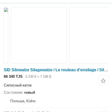
SID Silowalze Silagewalze / Le rouleau d'ensilage / Silage roller (
66 340 TJS
6 230 €
≈ 7 198 $
Силосный каток
Состояние
новый
Польша, Kolno