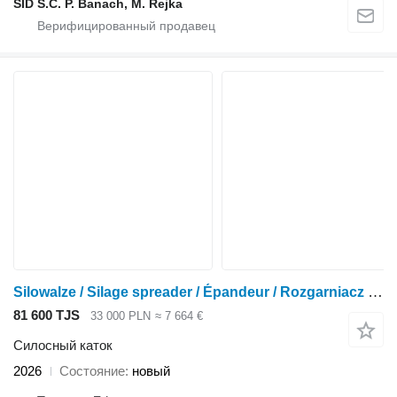
SID S.C. P. Banach, M. Rejka
Silowalze / Silage spreader / Épandeur / Rozgarniacz 2,20 m
81 600 TJS
33 000 PLN
≈ 7 664 €
Силосный каток
2026
Состояние
новый