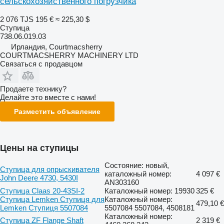
сельскохозяйственного погрузчика
2 076 TJS
195 €
≈ 225,30 $
Ступица
738.06.019.03
Ирландия, Courtmacsherry
COURTMACSHERRY MACHINERY LTD
Связаться с продавцом
Продаете технику?
Делайте это вместе с нами!
Разместить объявление
Цены на ступицы
Состояние: новый,
Ступица для опрыскивателя
каталожный номер:
4 097 €
John Deere 4730, 5430I
AN303160
Ступица Claas 20-43SI-2
Каталожный номер: 19930
325 €
Ступица Lemken Ступиця для
Каталожный номер:
479,10 €
Lemken Ступиця 5507084
5507084 5507084, 4508181
Каталожный номер:
Ступица ZF Flange Shaft
2 319 €