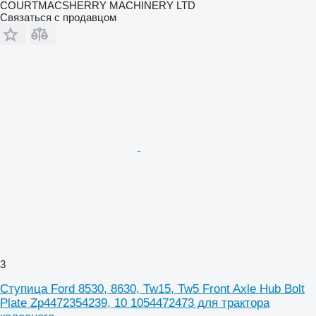
COURTMACSHERRY MACHINERY LTD
Связаться с продавцом
3
Ступица Ford 8530, 8630, Tw15, Tw5 Front Axle Hub Bolt
Plate Zp4472354239, 10 1054472473 для трактора