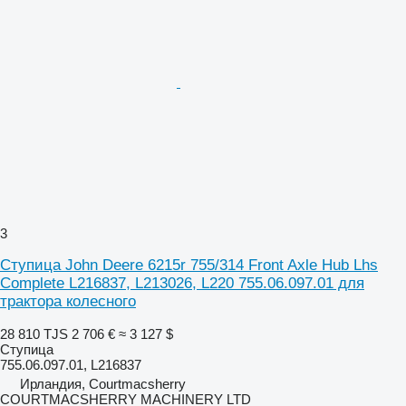
3
Ступица John Deere 6215r 755/314 Front Axle Hub Lhs
Complete L216837, L213026, L220 755.06.097.01 для
трактора колесного
28 810 TJS
2 706 €
≈ 3 127 $
Ступица
755.06.097.01, L216837
Ирландия, Courtmacsherry
COURTMACSHERRY MACHINERY LTD