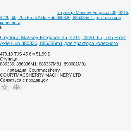
ступица Massey Ferguson 35, 4215,
4220, 65, 765 Front Axle Hub 886336, 886336m1 для трактора
колесного
6
Ступица Massey Ferguson 35, 4215, 4220, 65, 765 Front
Axle Hub 886336, 886336m1 для трактора колесного
479,10 TJS
45 €
≈ 51,99 $
Ступица
886336, 886336M1, 886337M91, 898681M91
Ирландия, Courtmacsherry
COURTMACSHERRY MACHINERY LTD
Связаться с продавцом