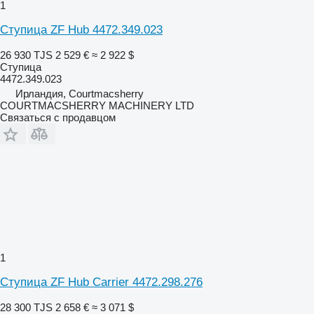
1
Ступица ZF Hub 4472.349.023
26 930 TJS
2 529 €
≈ 2 922 $
Ступица
4472.349.023
Ирландия, Courtmacsherry
COURTMACSHERRY MACHINERY LTD
Связаться с продавцом
1
Ступица ZF Hub Carrier 4472.298.276
28 300 TJS
2 658 €
≈ 3 071 $