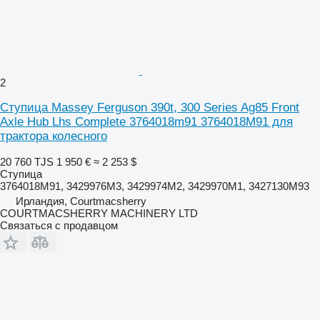
2
Ступица Massey Ferguson 390t, 300 Series Ag85 Front
Axle Hub Lhs Complete 3764018m91 3764018M91 для
трактора колесного
20 760 TJS
1 950 €
≈ 2 253 $
Ступица
3764018M91, 3429976M3, 3429974M2, 3429970M1, 3427130M93
Ирландия, Courtmacsherry
COURTMACSHERRY MACHINERY LTD
Связаться с продавцом