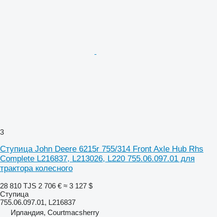
3
Ступица John Deere 6215r 755/314 Front Axle Hub Rhs
Complete L216837, L213026, L220 755.06.097.01 для
трактора колесного
28 810 TJS
2 706 €
≈ 3 127 $
Ступица
755.06.097.01, L216837
Ирландия, Courtmacsherry