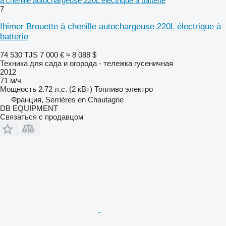
à chenille autochargeuse 220L électrique à batterie
7
Ihimer Brouette à chenille autochargeuse 220L électrique à
batterie
74 530 TJS
7 000 €
≈ 8 088 $
Техника для сада и огорода - тележка гусеничная
2012
71 м/ч
Мощность
2.72 л.с. (2 кВт)
Топливо
электро
Франция, Serrières en Chautagne
DB EQUIPMENT
Связаться с продавцом