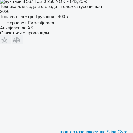
8 967 TJS
9 250 NOK
≈ 842,20 €
Техника для сада и огорода - тележка гусеничная
2026
Топливо
электро
Грузопод.
400 кг
Норвегия, Førresfjorden
Auksjonen.no AS
Связаться с продавцом
трактор газонокосилка Stiga Gyro