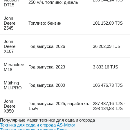
250 м/ч, топливо: дизель
DT15
John
Deere
Топливо: бензин
101 152,89 TJS
Z545
John
Deere
Год выпуска: 2026
36 202,09 TJS
X107
Milwaukee
Год выпуска: 2023
3 833,16 TJS
M18
Müthing
Год выпуска: 2009
106 476,73 TJS
MU-PRO
John
Год выпуска: 2025, наработка:
287 487,16 TJS -
Deere
1 м/ч
298 134,83 TJS
X950
Популярные марки техники для сада и огорода
Техника для сада и огорода AS-Motor
Техника для сада и огорода Boss