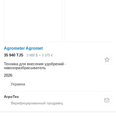
Agrometer Agromet
35 940 TJS
3 900 $
≈ 3 375 €
Техника для внесения удобрений -
навозоразбрасыватель
2026
Украина
АгроТех