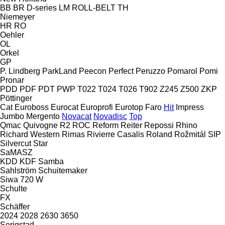
BB
BR
D-series
LM
ROLL-BELT
TH
Niemeyer
HR
RO
Oehler
OL
Orkel
GP
P. Lindberg
ParkLand
Peecon
Perfect
Peruzzo
Pomarol
Pomi
Pronar
PDD
PDF
PDT
PWP
T022
T024
T026
T902
Z245
Z500
ZKP
Pöttinger
Cat
Euroboss
Eurocat
Europrofi
Eurotop
Faro
Hit
Impress
Jumbo
Mergento
Novacat
Novadisc
Top
Qmac
Quivogne
R2
ROC
Reform
Reiter
Repossi
Rhino
Richard Western
Rimas
Rivierre Casalis
Roland
Rožmitál
SIP
Silvercut
Star
SaMASZ
KDD
KDF
Samba
Sahlström
Schuitemaker
Siwa 720 W
Schulte
FX
Schäffer
2024
2028
2630
3650
Serigstad