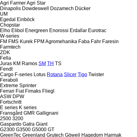
Agri Farmer
Agri Star
Dinapolis
Dowdeswell
Dozamech
Dücker
UM
Egedal
Einböck
Chopstar
Elho
Elibol
Energreen
Enorossi
Erdallar
Eurotrac
W-series
FM
FMS Kurek
FPM Agromehanika
Faba
Fahr
Faresin
Farmtech
ZDK
Fella
Juras
KM
Ramos
SM
TH
TS
Fendt
Cargo
F-series
Lotus
Rotana
Slicer
Tigo
Twister
Feraboli
Extreme
Sprinter
Ferrari
Fiat
Fimaks
Fliegl
ASW
DPW
Fortschritt
E series
K series
Fransgård
GMR
Gallignani
2500
3200
Gaspardo
Gatra
Giant
G2300
G3500
G5000
GT
GreenTec
Greenland
Grutech
Göweil
Hagedorn
Harmak