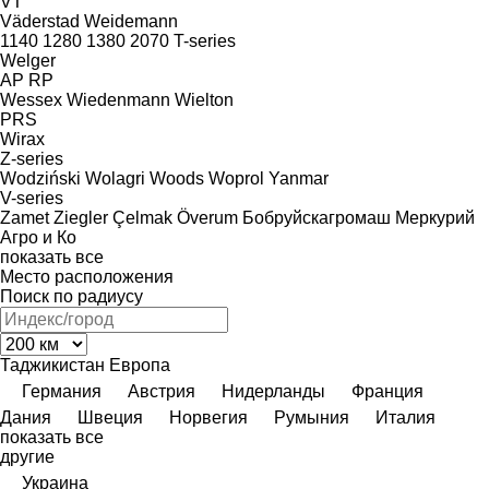
VT
Väderstad
Weidemann
1140
1280
1380
2070
T-series
Welger
AP
RP
Wessex
Wiedenmann
Wielton
PRS
Wirax
Z-series
Wodziński
Wolagri
Woods
Woprol
Yanmar
V-series
Zamet
Ziegler
Çelmak
Överum
Бобруйскагромаш
Меркурий
Агро и Ко
показать все
Место расположения
Поиск по радиусу
Таджикистан
Европа
Германия
Австрия
Нидерланды
Франция
Дания
Швеция
Норвегия
Румыния
Италия
показать все
другие
Украина