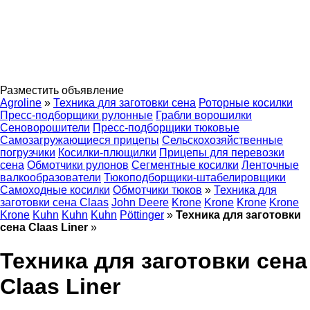
Разместить объявление
Agroline
»
Техника для заготовки сена
Роторные косилки
Пресс-подборщики рулонные
Грабли ворошилки
Сеноворошители
Пресс-подборщики тюковые
Самозагружающиеся прицепы
Сельскохозяйственные
погрузчики
Косилки-плющилки
Прицепы для перевозки
сена
Обмотчики рулонов
Сегментные косилки
Ленточные
валкообразователи
Тюкоподборщики-штабелировщики
Самоходные косилки
Обмотчики тюков
»
Техника для
заготовки сена Claas
John Deere
Krone
Krone
Krone
Krone
Krone
Kuhn
Kuhn
Kuhn
Pöttinger
»
Техника для заготовки
сена Claas Liner
»
Техника для заготовки сена
Claas Liner