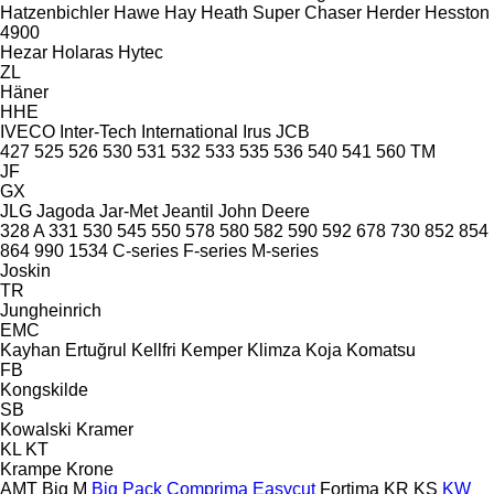
Hatzenbichler
Hawe
Hay
Heath Super Chaser
Herder
Hesston
4900
Hezar
Holaras
Hytec
ZL
Häner
HHE
IVECO
Inter-Tech
International
Irus
JCB
427
525
526
530
531
532
533
535
536
540
541
560
TM
JF
GX
JLG
Jagoda
Jar-Met
Jeantil
John Deere
328 A
331
530
545
550
578
580
582
590
592
678
730
852
854
864
990
1534
C-series
F-series
M-series
Joskin
TR
Jungheinrich
EMC
Kayhan Ertuğrul
Kellfri
Kemper
Klimza
Koja
Komatsu
FB
Kongskilde
SB
Kowalski
Kramer
KL
KT
Krampe
Krone
AMT
Big M
Big Pack
Comprima
Easycut
Fortima
KR
KS
KW