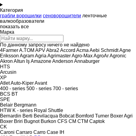
Категория
грабли ворошилки
сеноворошители
ленточные
валкообразователи
показать все
Марка
По данному запросу ничего не найдено
4Farmer
A.TOM
APV
Abra2
Accord
Acma
Aebi Schmidt
Agne
Eriksson
Agram
Agria
Agrimaster
Agro-Max
AgroAr
Agronic
Akron
Altun Iş
Amazone
Anderson
Annaburger
HTS
Arcusin
XP
Atlet
Auto-Kiper
Avant
400 - series
500 - series
700 - series
BCS
BT
SPE
Belair
Bergmann
HTW
K - series
Royal
Shuttle
Bernardin
Berti
Bevilacqua
Bobcat
Bomford Turner
Boxer Agri
Boxer
Briri
Bugnot
Burkon
CFS
CM
CTM
Captok
CK
Caroni
Carraro
Carro
Case IH