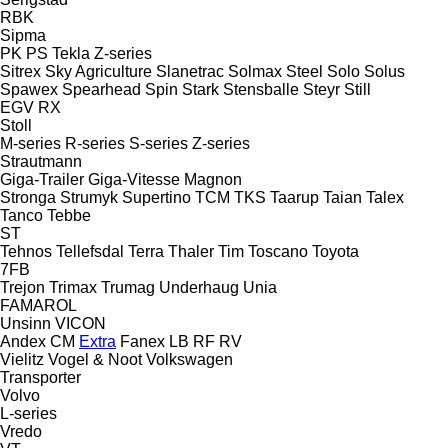
RBK
Sipma
PK
PS
Tekla
Z-series
Sitrex
Sky Agriculture
Slanetrac
Solmax Steel
Solo
Solus
Spawex
Spearhead
Spin
Stark
Stensballe
Steyr
Still
EGV
RX
Stoll
M-series
R-series
S-series
Z-series
Strautmann
Giga-Trailer
Giga-Vitesse
Magnon
Stronga
Strumyk
Supertino
TCM
TKS
Taarup
Taian
Talex
Tanco
Tebbe
ST
Tehnos
Tellefsdal
Terra
Thaler
Tim
Toscano
Toyota
7FB
Trejon
Trimax
Trumag
Underhaug
Unia
FAMAROL
Unsinn
VICON
Andex
CM
Extra
Fanex
LB
RF
RV
Vielitz
Vogel & Noot
Volkswagen
Transporter
Volvo
L-series
Vredo