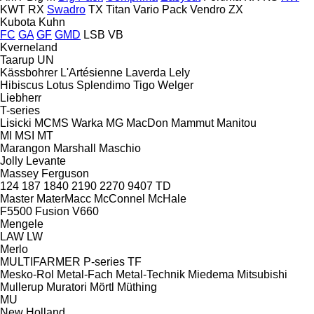
KWT
RX
Swadro
TX
Titan
Vario Pack
Vendro
ZX
Kubota
Kuhn
FC
GA
GF
GMD
LSB
VB
Kverneland
Taarup
UN
Kässbohrer
L'Artésienne
Laverda
Lely
Hibiscus
Lotus
Splendimo
Tigo
Welger
Liebherr
T-series
Lisicki
MCMS Warka
MG
MacDon
Mammut
Manitou
MI
MSI
MT
Marangon
Marshall
Maschio
Jolly
Levante
Massey Ferguson
124
187
1840
2190
2270
9407
TD
Master
MaterMacc
McConnel
McHale
F5500
Fusion
V660
Mengele
LAW
LW
Merlo
MULTIFARMER
P-series
TF
Mesko-Rol
Metal-Fach
Metal-Technik
Miedema
Mitsubishi
Mullerup
Muratori
Mörtl
Müthing
MU
New Holland