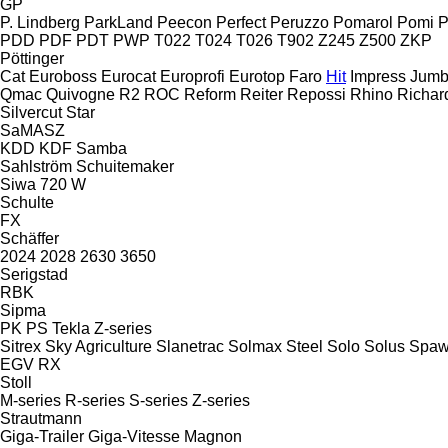
GP
P. Lindberg
ParkLand
Peecon
Perfect
Peruzzo
Pomarol
Pomi
P
PDD
PDF
PDT
PWP
T022
T024
T026
T902
Z245
Z500
ZKP
Pöttinger
Cat
Euroboss
Eurocat
Europrofi
Eurotop
Faro
Hit
Impress
Jum
Qmac
Quivogne
R2
ROC
Reform
Reiter
Repossi
Rhino
Richar
Silvercut
Star
SaMASZ
KDD
KDF
Samba
Sahlström
Schuitemaker
Siwa 720 W
Schulte
FX
Schäffer
2024
2028
2630
3650
Serigstad
RBK
Sipma
PK
PS
Tekla
Z-series
Sitrex
Sky Agriculture
Slanetrac
Solmax Steel
Solo
Solus
Spaw
EGV
RX
Stoll
M-series
R-series
S-series
Z-series
Strautmann
Giga-Trailer
Giga-Vitesse
Magnon