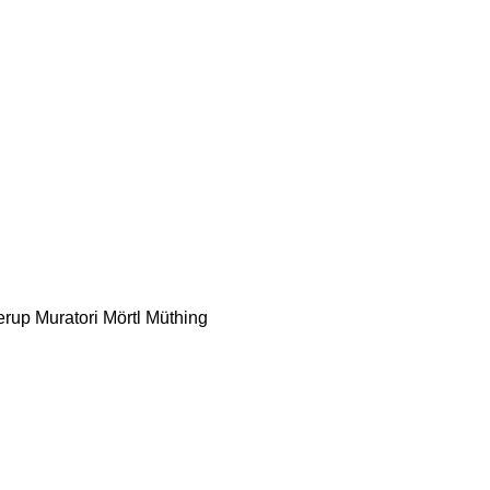
erup
Muratori
Mörtl
Müthing