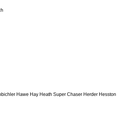
ch
bichler
Hawe
Hay
Heath Super Chaser
Herder
Hesston