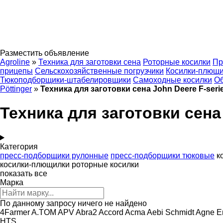
Разместить объявление
Agroline
»
Техника для заготовки сена
Роторные косилки
Пр
прицепы
Сельскохозяйственные погрузчики
Косилки-плющ
Тюкоподборщики-штабелировщики
Самоходные косилки
Об
Pöttinger
»
Техника для заготовки сена John Deere F-seri
Техника для заготовки сена 
Категория
пресс-подборщики рулонные
пресс-подборщики тюковые
к
косилки-плющилки
роторные косилки
показать все
Марка
По данному запросу ничего не найдено
4Farmer
A.TOM
APV
Abra2
Accord
Acma
Aebi Schmidt
Agne E
HTS