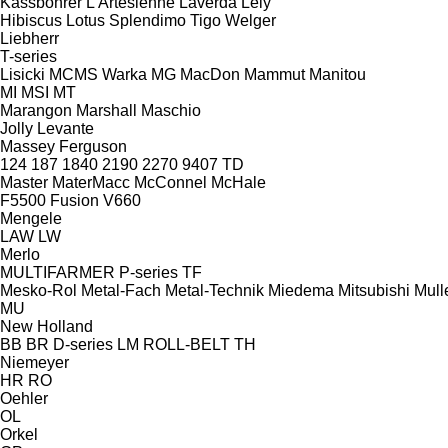
Kässbohrer
L'Artésienne
Laverda
Lely
Hibiscus
Lotus
Splendimo
Tigo
Welger
Liebherr
T-series
Lisicki
MCMS Warka
MG
MacDon
Mammut
Manitou
MI
MSI
MT
Marangon
Marshall
Maschio
Jolly
Levante
Massey Ferguson
124
187
1840
2190
2270
9407
TD
Master
MaterMacc
McConnel
McHale
F5500
Fusion
V660
Mengele
LAW
LW
Merlo
MULTIFARMER
P-series
TF
Mesko-Rol
Metal-Fach
Metal-Technik
Miedema
Mitsubishi
Mull
MU
New Holland
BB
BR
D-series
LM
ROLL-BELT
TH
Niemeyer
HR
RO
Oehler
OL
Orkel