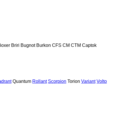
Boxer
Briri
Bugnot
Burkon
CFS
CM
CTM
Captok
drant
Quantum
Rollant
Scorpion
Torion
Variant
Volto