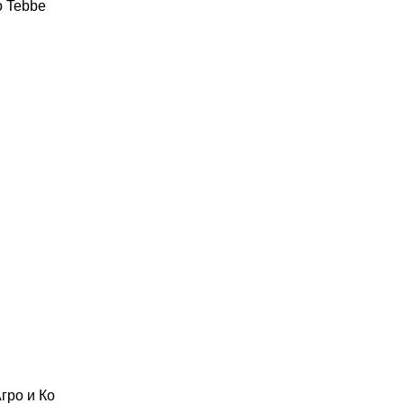
o
Tebbe
гро и Ко