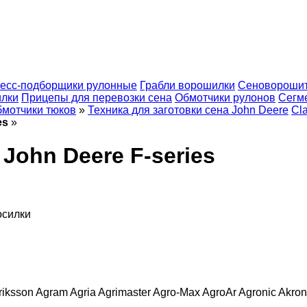
есс-подборщики рулонные
Грабли ворошилки
Сеновороши
илки
Прицепы для перевозки сена
Обмотчики рулонов
Сегм
мотчики тюков
»
Техника для заготовки сена John Deere
Cl
es
»
John Deere F-series
осилки
riksson
Agram
Agria
Agrimaster
Agro-Max
AgroAr
Agronic
Akron