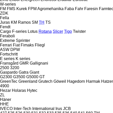
W-series
FM
FMS Kurek
FPM Agromehanika
Faba
Fahr
Faresin
Farmte
ZDK
Fella
Juras
KM
Ramos
SM
TH
TS
Fendt
Cargo
F-series
Lotus
Rotana
Slicer
Tigo
Twister
Feraboli
Extreme
Sprinter
Ferrari
Fiat
Fimaks
Fliegl
ASW
DPW
Fortschritt
E series
K series
Fransgård
GMR
Gallignani
2500
3200
Gaspardo
Gatra
Giant
G2300
G3500
G5000
GT
GreenTec
Greenland
Grutech
Göweil
Hagedorn
Harmak
Hatzen
4900
Hezar
Holaras
Hytec
ZL
Häner
HHE
IVECO
Inter-Tech
International
Irus
JCB