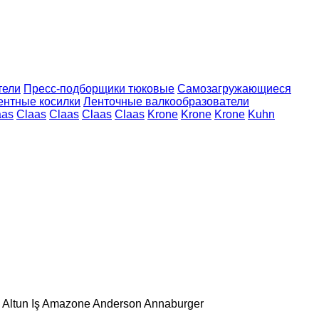
тели
Пресс-подборщики тюковые
Самозагружающиеся
ентные косилки
Ленточные валкообразователи
aas
Claas
Claas
Claas
Claas
Krone
Krone
Krone
Kuhn
Altun Iş
Amazone
Anderson
Annaburger