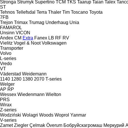
Stronga
Strumyk
Supertino
TCM
TKS
Taarup
Taian
Talex
Tanc
ST
Tehnos
Tellefsdal
Terra
Thaler
Tim
Toscano
Toyota
7FB
Trejon
Trimax
Trumag
Underhaug
Unia
FAMAROL
Unsinn
VICON
Andex
CM
Extra
Fanex
LB
RF
RV
Vielitz
Vogel & Noot
Volkswagen
Transporter
Volvo
L-series
Vredo
VT
Väderstad
Weidemann
1140
1280
1380
2070
T-series
Welger
AP
RP
Wessex
Wiedenmann
Wielton
PRS
Wirax
Z-series
Wodziński
Wolagri
Woods
Woprol
Yanmar
V-series
Zamet
Ziegler
Çelmak
Överum
Бобруйскагромаш
Меркурий А