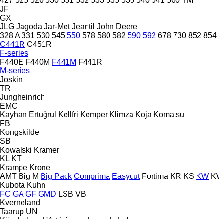
427
525
526
530
531
532
533
535
536
540
541
560
TM
JF
GX
JLG
Jagoda
Jar-Met
Jeantil
John Deere
328 A
331
530
545
550
578
580
582
590
592
678
730
852
854
C441R
C451R
F-series
F440E
F440M
F441M
F441R
M-series
Joskin
TR
Jungheinrich
EMC
Kayhan Ertuğrul
Kellfri
Kemper
Klimza
Koja
Komatsu
FB
Kongskilde
SB
Kowalski
Kramer
KL
KT
Krampe
Krone
AMT
Big M
Big Pack
Comprima
Easycut
Fortima
KR
KS
KW
K
Kubota
Kuhn
FC
GA
GF
GMD
LSB
VB
Kverneland
Taarup
UN