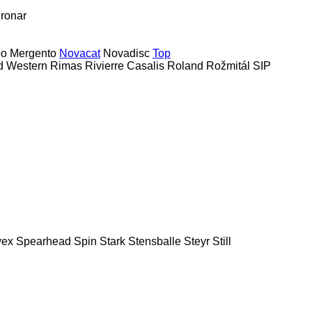
ronar
bo
Mergento
Novacat
Novadisc
Top
d Western
Rimas
Rivierre Casalis
Roland
Rožmitál
SIP
ex
Spearhead
Spin
Stark
Stensballe
Steyr
Still