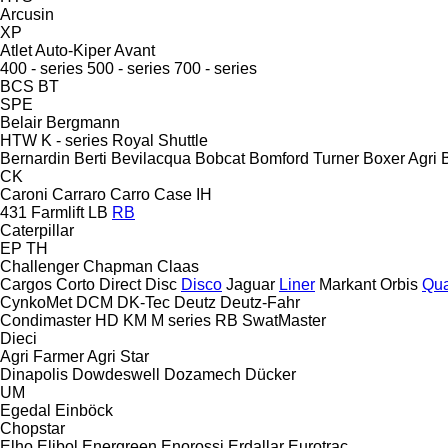
Arcusin
XP
Atlet
Auto-Kiper
Avant
400 - series
500 - series
700 - series
BCS
BT
SPE
Belair
Bergmann
HTW
K - series
Royal
Shuttle
Bernardin
Berti
Bevilacqua
Bobcat
Bomford Turner
Boxer Agri
CK
Caroni
Carraro
Carro
Case IH
431
Farmlift
LB
RB
Caterpillar
EP
TH
Challenger
Chapman
Claas
Cargos
Corto
Direct Disc
Disco
Jaguar
Liner
Markant
Orbis
Qua
CynkoMet
DCM
DK-Tec
Deutz
Deutz-Fahr
Condimaster
HD
KM
M series
RB
SwatMaster
Dieci
Agri Farmer
Agri Star
Dinapolis
Dowdeswell
Dozamech
Dücker
UM
Egedal
Einböck
Chopstar
Elho
Elibol
Energreen
Enorossi
Erdallar
Eurotrac