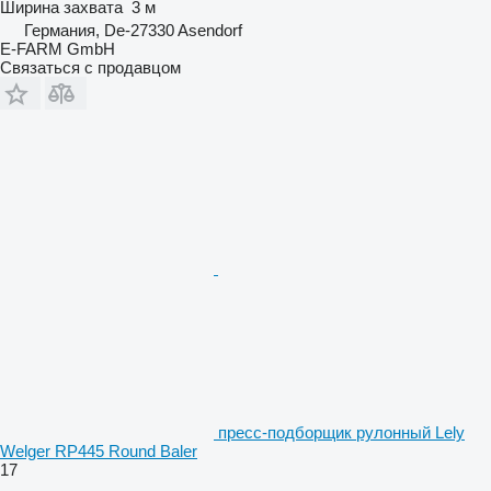
Ширина захвата
3 м
Германия, De-27330 Asendorf
E-FARM GmbH
Связаться с продавцом
пресс-подборщик рулонный Lely
Welger RP445 Round Baler
17