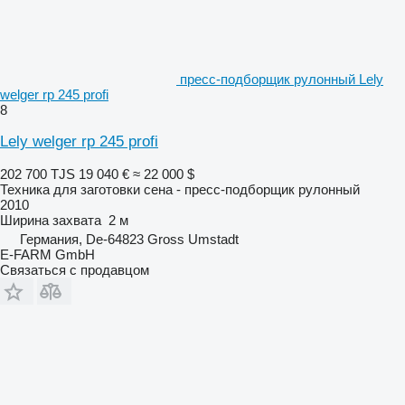
пресс-подборщик рулонный Lely
welger rp 245 profi
8
Lely welger rp 245 profi
202 700 TJS
19 040 €
≈ 22 000 $
Техника для заготовки сена - пресс-подборщик рулонный
2010
Ширина захвата
2 м
Германия, De-64823 Gross Umstadt
E-FARM GmbH
Связаться с продавцом