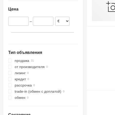
Германия
1534
Vendro
Top
Цена
Норвегия
C-series
ZX
Испания
F-series
–
Венгрия
M-series
Тип объявления
продажа
от производителя
лизинг
кредит
рассрочка
trade-in (обмен с доплатой)
обмен
Состояние