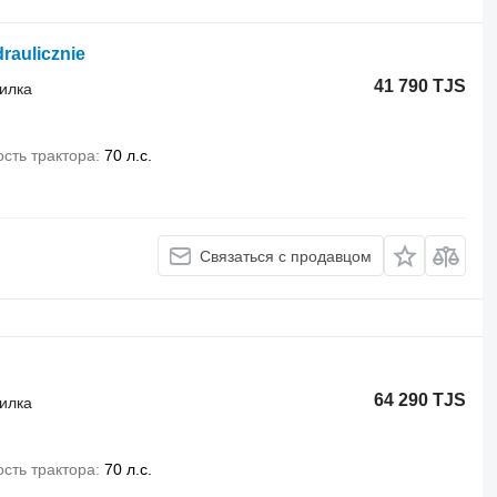
raulicznie
41 790 TJS
силка
сть трактора
70 л.с.
Связаться с продавцом
64 290 TJS
силка
сть трактора
70 л.с.