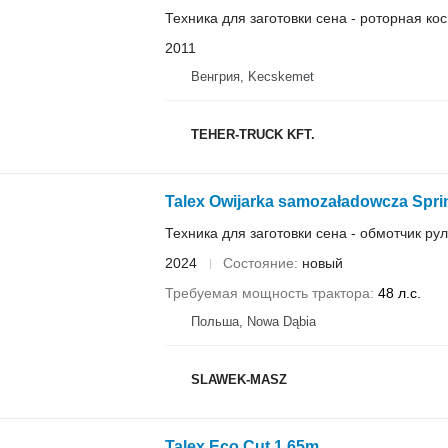
Техника для заготовки сена - роторная ко
2011
Венгрия, Kecskemet
TEHER-TRUCK KFT.
Talex Owijarka samozaładowcza Spri
Техника для заготовки сена - обмотчик ру
2024
Состояние
новый
Требуемая мощность трактора
48 л.с.
Польша, Nowa Dąbia
SLAWEK-MASZ
Talex Eco Cut 1,65m