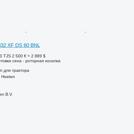
332 XF DS 60 BNL
0 TJS
2 500 €
≈ 2 889 $
отовки сена - роторная косилка
п
для трактора
 Heeten
en B.V.