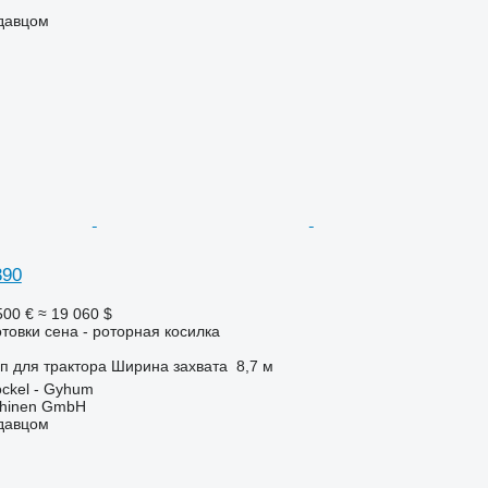
одавцом
390
500 €
≈ 19 060 $
отовки сена - роторная косилка
п
для трактора
Ширина захвата
8,7 м
ckel - Gyhum
chinen GmbH
одавцом