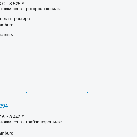
8 €
≈ 8 525 $
отовки сена - роторная косилка
п
для трактора
amburg
одавцом
394
7 €
≈ 8 443 $
отовки сена - грабли ворошилки
amburg