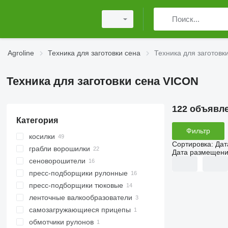
Agroline
Техника для заготовки сена
Техника для заготовк
Техника для заготовки сена VICON
122 объявл
Категория
Фильтр
косилки
Сортировка
:
Дат
грабли ворошилки
роторные косилки
Дата размещен
сеноворошители
косилки-плющилки
пресс-подборщики рулонные
косилки для обочин
пресс-подборщики тюковые
ленточные валкообразователи
самозагружающиеся прицепы
обмотчики рулонов