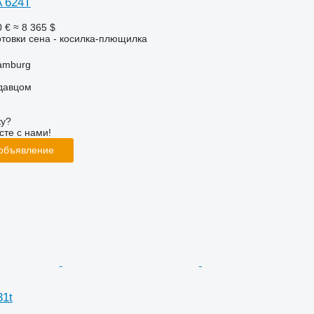
 624T
0 €
≈ 8 365 $
отовки сена - косилка-плющилка
amburg
одавцом
ку?
сте с нами!
 объявление
31t