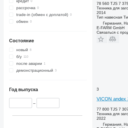
кредит
78 560 TJS
7 37
рассрочка
Техника для заг
2014
trade-in (обмен с доплатой)
Тип
навесная
Ти
обмен
Германия, H
E-FARM GmbH
Связаться с пр
Состояние
новый
б/у
после аварии
демонстрационный
3
Год выпуска
VICON andex 
–
77 800 TJS
7 30
Техника для заг
2022
Германия, H