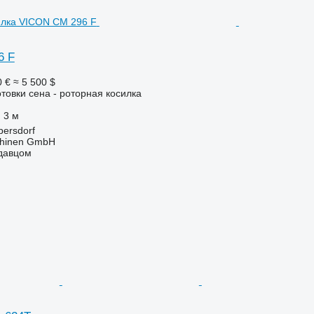
6 F
0 €
≈ 5 500 $
отовки сена - роторная косилка
3 м
bersdorf
hinen GmbH
одавцом