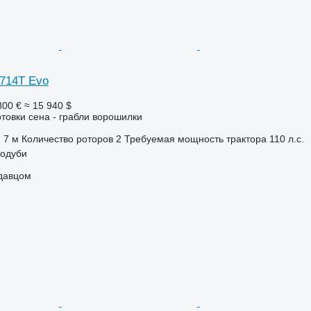
714T Evo
800 €
≈ 15 940 $
отовки сена - грабли ворошилки
7 м
Количество роторов
2
Требуемая мощность трактора
110 л.с.
кодуби
одавцом