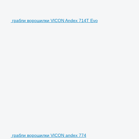
грабли ворошилки VICON Andex 714T Evo
грабли ворошилки VICON andex 774