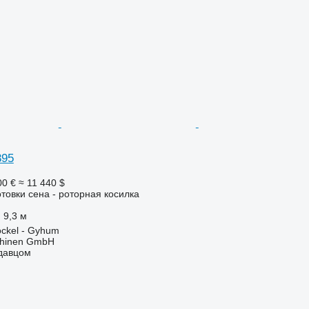
395
00 €
≈ 11 440 $
отовки сена - роторная косилка
9,3 м
ckel - Gyhum
chinen GmbH
одавцом