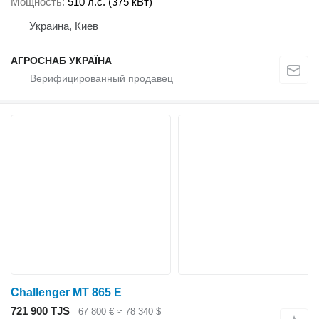
Мощность
510 л.с. (375 кВт)
Украина, Киев
АГРОСНАБ УКРАЇНА
Challenger MT 865 E
721 900 TJS
67 800 €
≈ 78 340 $