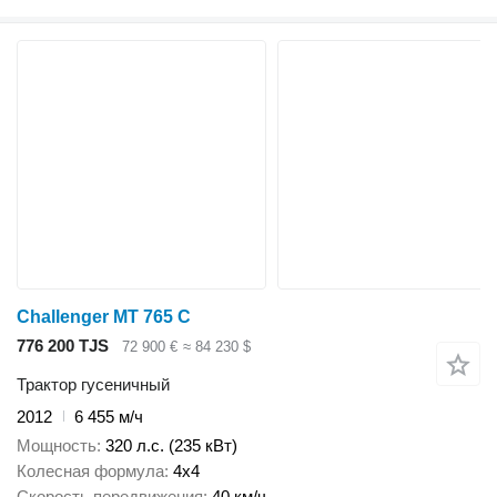
Challenger MT 765 C
776 200 TJS
72 900 €
≈ 84 230 $
Трактор гусеничный
2012
6 455 м/ч
Мощность
320 л.с. (235 кВт)
Колесная формула
4x4
Скорость передвижения
40 км/ч