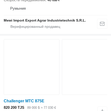
Румыния
Mewi Import Export Agrar Industrietechnik S.R.L.
Challenger MTC 875E
820 200 TJS
89 000 $
≈ 77 030 €