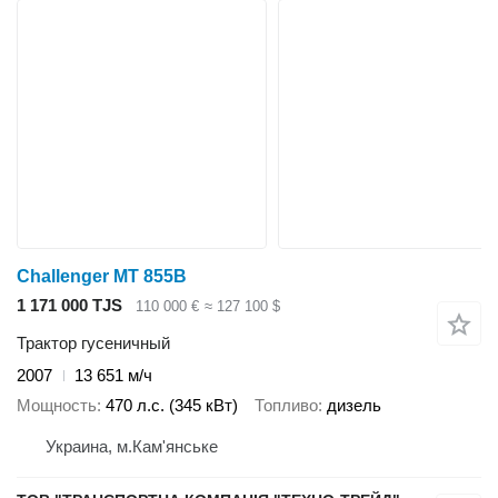
Challenger MT 855B
1 171 000 TJS
110 000 €
≈ 127 100 $
Трактор гусеничный
2007
13 651 м/ч
Мощность
470 л.с. (345 кВт)
Топливо
дизель
Украина, м.Кам'янське