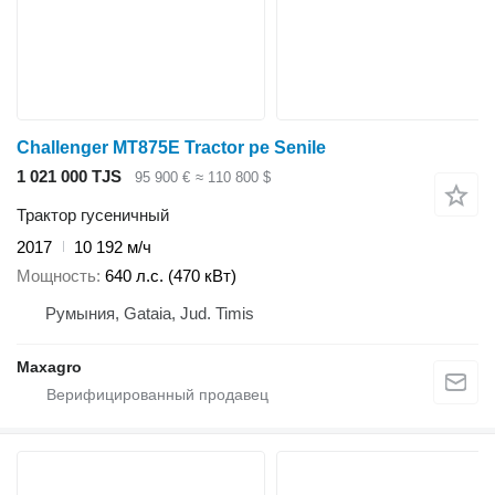
Challenger MT875E Tractor pe Senile
1 021 000 TJS
95 900 €
≈ 110 800 $
Трактор гусеничный
2017
10 192 м/ч
Мощность
640 л.с. (470 кВт)
Румыния, Gataia, Jud. Timis
Maxagro