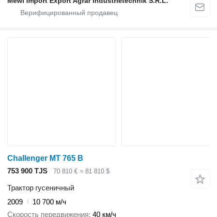
Mewi Import Export Agrar Industrietechnik S.R.L.
Challenger MT 765 B
753 900 TJS
70 810 €
≈ 81 810 $
Трактор гусеничный
2009
10 700 м/ч
Скорость передвижения
40 км/ч