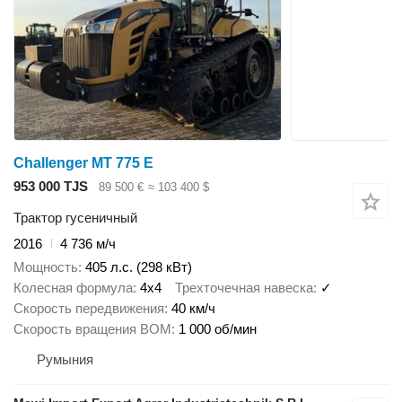
Challenger MT 775 E
953 000 TJS
89 500 €
≈ 103 400 $
Трактор гусеничный
2016
4 736 м/ч
Мощность
405 л.с. (298 кВт)
Колесная формула
4x4
Трехточечная навеска
✓
Скорость передвижения
40 км/ч
Скорость вращения ВОМ
1 000 об/мин
Румыния