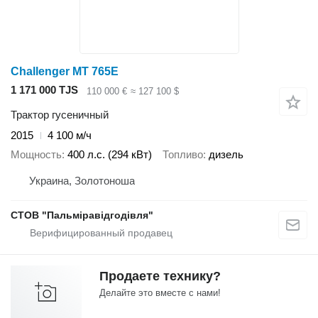
Challenger MT 765E
1 171 000 TJS
110 000 €
≈ 127 100 $
Трактор гусеничный
2015
4 100 м/ч
Мощность
400 л.с. (294 кВт)
Топливо
дизель
Украина, Золотоноша
СТОВ "Пальміравідгодівля"
Продаете технику?
Делайте это вместе с нами!