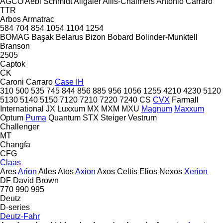
AGCO
Aebi Schmidt
Allgaier
Allis-Chalmers
Antonio Carraro
TTR
Arbos
Armatrac
584
704
854
1054
1104
1254
BOMAG
Başak
Belarus
Bizon
Bobard
Bolinder-Munktell
Branson
2505
Captok
CK
Caroni
Carraro
Case IH
310
500
535
745
844
856
885
956
1056
1255
4210
4230
5120
5130
5140
5150
7120
7210
7220
7240
CS
CVX
Farmall
International
JX
Luxxum
MX
MXM
MXU
Magnum
Maxxum
Optum
Puma
Quantum
STX
Steiger
Vestrum
Challenger
MT
Changfa
CFG
Claas
Ares
Arion
Atles
Atos
Axion
Axos
Celtis
Elios
Nexos
Xerion
DF
David Brown
770
990
995
Deutz
D-series
Deutz-Fahr