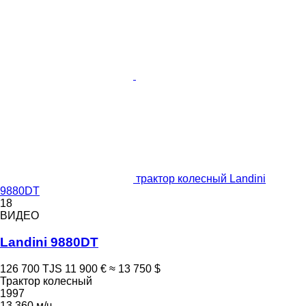
трактор колесный Landini
9880DT
18
ВИДЕО
Landini 9880DT
126 700 TJS
11 900 €
≈ 13 750 $
Трактор колесный
1997
13 360 м/ч