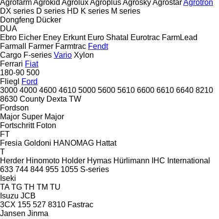
Agrofarm
Agrokid
Agrolux
Agroplus
Agrosky
Agrostar
Agrotron
DX series
D series
HD
K series
M series
Dongfeng
Dücker
DUA
Ebro
Eicher
Eney
Erkunt
Euro Shatal
Eurotrac
FarmLead
Farmall
Farmer
Farmtrac
Fendt
Cargo
F-series
Vario
Xylon
Ferrari
Fiat
180-90
500
Fliegl
Ford
3000
4000
4600
4610
5000
5600
5610
6600
6610
6640
8210
8630
County
Dexta
TW
Fordson
Major
Super Major
Fortschritt
Foton
FT
Fresia
Goldoni
HANOMAG
Hattat
T
Herder
Hinomoto
Holder
Hymas
Hürlimann
IHC
International
633
744
844
955
1055
S-series
Iseki
TA
TG
TH
TM
TU
Isuzu
JCB
3CX
155
527
8310
Fastrac
Jansen
Jinma