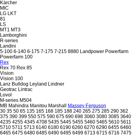
Kärcher
MIC
LG
LKT
81
LS
MT1
MT3
Lamborghini
R-series
Landini
5-100
6-140
6-175
7-175
7-215
8880
Landpower
Powerfarm
Powerfarm 100
Rex
Rex 70
Rex 85
Vision
Vision 100
Lanz Bulldog
Leyland
Lindner
Geotrac
Lintrac
Lovol
M-series
M504
MB
Mahindra
Manitou
Marshall
Massey Ferguson
30
35
50
65
135
165
168
185
188
240
265
275
285
290
362
375
390
399
550
575
590
675
690
698
3060
3080
3085
3640
4235
4255
4345
4708
5435
5445
5455
5460
5465
5610
5611
5710
5711
5713
6140
6180
6190
6260
6270
6290
6455
6460
6465
6475
6480
6485
6490
6495
6499
6713
6715
6716
7475