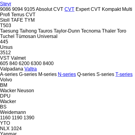
Steyr
9086
9094
9105
Absolut CVT
CVT
Expert CVT
Kompakt
Multi
Profi
Terrus CVT
Stoll
TAFE
TYM
T503
Taesung
Taihong
Tauros
Taylor-Dunn
Tecnoma
Thaler
Toro
Tuchel
Tümosan
Universal
445
Ursus
3512
VST
Valmet
605
840
6200
6300
8400
Valpadana
Valtra
A-series
G-series
M-series
N-series
Q-series
S-series
T-series
Volvo
BM
Wacker Neuson
DPU
Wacker
BS
Weidemann
1160
1190
1390
YTO
NLX 1024
Yanmar