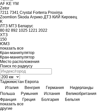
AF
KE
YM
Zetor
7211
7341
Crystal
Forterra
Proxima
Zoomlion
Škoda
Агрико
ДТЗ
КИЙ
Кировец
K
ЛТЗ
МТЗ Беларус
80
82
892
1025
1221
2022
ХТЗ
150
ЮМЗ
показать все
Кран-манипулятор
Кран-манипулятор
Место расположения
Поиск по радиусу
Таджикистан
Европа
Италия
Венгрия
Германия
Нидерланды
Польша
Румыния
Испания
Великобритания
Франция
Греция
Болгария
Бельгия
показать все
другие