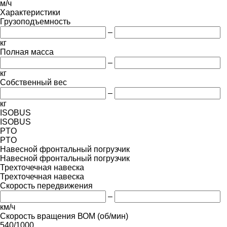
м/ч
Характеристики
Грузоподъемность
–
кг
Полная масса
–
кг
Собственный вес
–
кг
ISOBUS
ISOBUS
PTO
PTO
Навесной фронтальный погрузчик
Навесной фронтальный погрузчик
Трехточечная навеска
Трехточечная навеска
Скорость передвижения
–
км/ч
Скорость вращения ВОМ (об/мин)
540/1000