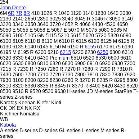
254
John Deere
6M
6R
7R
8R
410
1026 R
1040
1120
1140
1630
1640
2030
2130
2140
2650
2850
3025
3040
3045 R
3046 R
3050
3140
3320
3340
3350
3640
3720
4052 R
4066
4430
4520
4650
5050 E
5055 E
5058 E
5067 E
5070 M
5075
5080
5085 M
5090
5100
5105 GN
5115
5210
5615
5620
5720
5820
6090
6100
6105
6110 B
6110 M
6110 R
6115
6120
6125 M
6125 R
6130
6135
6140
6145
6150 M
6150 R
6155
6170
6175
6190
6195 M
6195 R
6200
6210
6215
6220
6230
6250
6300
6310
6320
6330
6410
6430 Premium
6510
6520
6530
6600
6610
6620
6630
6800
6810
6820
6830
6900
6910
6920
6930
7200
7215 R
7230 R
7250
7260 R
7270 R
7280 R
7290 R
7310 R
7430
7600
7700
7710
7720
7730
7800
7810
7820
7830
7920
7930
8100
8200
8220
8230
8260 R
8270 R
8285 R
8295
8300
8310
8320
8330
8335 R
8345 R
8370 R
8400
8420
8430
8520
8530
9510 R
9520
9530
9630
H-series
JD
M-series
StarFire
T-
series
Z-series
Karataş
Keenan
Kiefer
Kioti
CK
DK
EX
NX
RX
Kirchner
Komatsu
WB
Kubota
A-series
B-series
D-series
GL-series
L-series
M-series
R-
series