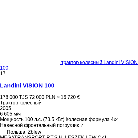
трактор колесный Landini VISION
100
17
Landini VISION 100
178 000 TJS
72 000 PLN
≈ 16 720 €
Трактор колесный
2005
6 605 м/ч
Мощность
100 л.с. (73.5 кВт)
Колесная формула
4x4
Навесной фронтальный погрузчик
✓
Польша, Zblew
MEGATRANSPORT P.T.S.H. LESZEK LEWICKI