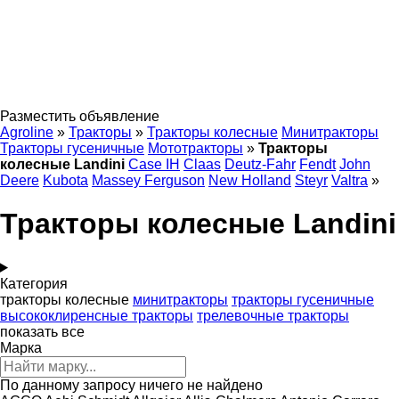
Разместить объявление
Agroline
»
Тракторы
»
Тракторы колесные
Минитракторы
Тракторы гусеничные
Мототракторы
»
Тракторы
колесные Landini
Case IH
Claas
Deutz-Fahr
Fendt
John
Deere
Kubota
Massey Ferguson
New Holland
Steyr
Valtra
»
Тракторы колесные Landini
Категория
тракторы колесные
минитракторы
тракторы гусеничные
высококлиренсные тракторы
трелевочные тракторы
показать все
Марка
По данному запросу ничего не найдено