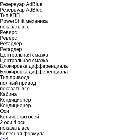
Резервуар AdBlue
Резервуар AdBlue
Тип КПП
PowerShift
механика
показать все
Реверс
Реверс
Ретардер
Ретардер
Центральная смазка
Центральная смазка
Блокировка дифференциала
Блокировка дифференциала
Тип привода
полный привод
показать все
Кабина
Кондиционер
Кондиционер
Оси
Количество осей
2 оси
4 оси
показать все
Колесная формула
4x4