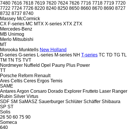
7480
7616
7618
7619
7620
7624
7626
7716
7718
7719
7720
7722
7724
7726
8220
8240
8250
8650
8660
8670
8690
8727
8732
8737
8740
Massey
McCormick
CX
F-series
MC
MTX
X-series
XTX
ZTX
Mercedes-Benz
MB
Unimog
Merlo
Mitsubishi
MT
Morooka
Munktells
New Holland
D-series
G-series
L-series
M-series
NH
T-series
TC
TD
TG
TL
TM
TN
TS
TVT
Nordmeyer
Nuffield
Opel
Pauny
Plus Power
TT
Porsche
Reform
Renault
Ares
Celtis
Ceres
Ergos
Temis
SAME
Antares
Argon
Corsaro
Dorado
Explorer
Frutteto
Laser
Ranger
Rubin
Silver
Virtus
SDF
SM
SaMASZ
Sauerburger
Schlüter
Schäffer
Shibaura
SP
ST
Solis
26
50
60
75
90
Someca
640