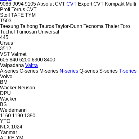
9086
9094
9105
Absolut CVT
CVT
Expert CVT
Kompakt
Multi
Profi
Terrus CVT
Stoll
TAFE
TYM
T503
Taesung
Taihong
Tauros
Taylor-Dunn
Tecnoma
Thaler
Toro
Tuchel
Tümosan
Universal
445
Ursus
3512
VST
Valmet
605
840
6200
6300
8400
Valpadana
Valtra
A-series
G-series
M-series
N-series
Q-series
S-series
T-series
Volvo
BM
Wacker Neuson
DPU
Wacker
BS
Weidemann
1160
1190
1390
YTO
NLX 1024
Yanmar
AF
KE
YM