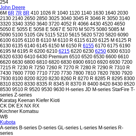
254
John Deere
6M
6R
7R
8R
410
1026 R
1040
1120
1140
1630
1640
2030
2130
2140
2650
2850
3025
3040
3045 R
3046 R
3050
3140
3320
3340
3350
3640
3720
4052 R
4066
4430
4520
4650
5050 E
5055 E
5058 E
5067 E
5070 M
5075
5080
5085 M
5090
5100
5105 GN
5115
5210
5615
5620
5720
5820
6090
6100
6105
6110 B
6110 M
6110 R
6115
6120
6125 M
6125 R
6130
6135
6140
6145
6150 M
6150 R
6155
6170
6175
6190
6195 M
6195 R
6200
6210
6215
6220
6230
6250
6300
6310
6320
6330
6410
6430 Premium
6510
6520
6530
6600
6610
6620
6630
6800
6810
6820
6830
6900
6910
6920
6930
7200
7215 R
7230 R
7250
7260 R
7270 R
7280 R
7290 R
7310 R
7430
7600
7700
7710
7720
7730
7800
7810
7820
7830
7920
7930
8100
8200
8220
8230
8260 R
8270 R
8285 R
8295
8300
8310
8320
8330
8335 R
8345 R
8370 R
8400
8420
8430
8520
8530
9510 R
9520
9530
9630
H-series
JD
M-series
StarFire
T-
series
Z-series
Karataş
Keenan
Kiefer
Kioti
CK
DK
EX
NX
RX
Kirchner
Komatsu
WB
Kubota
A-series
B-series
D-series
GL-series
L-series
M-series
R-
series