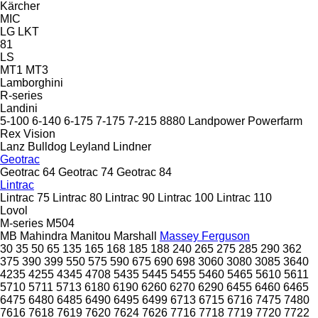
Kärcher
MIC
LG
LKT
81
LS
MT1
MT3
Lamborghini
R-series
Landini
5-100
6-140
6-175
7-175
7-215
8880
Landpower
Powerfarm
Rex
Vision
Lanz Bulldog
Leyland
Lindner
Geotrac
Geotrac 64
Geotrac 74
Geotrac 84
Lintrac
Lintrac 75
Lintrac 80
Lintrac 90
Lintrac 100
Lintrac 110
Lovol
M-series
M504
MB
Mahindra
Manitou
Marshall
Massey Ferguson
30
35
50
65
135
165
168
185
188
240
265
275
285
290
362
375
390
399
550
575
590
675
690
698
3060
3080
3085
3640
4235
4255
4345
4708
5435
5445
5455
5460
5465
5610
5611
5710
5711
5713
6180
6190
6260
6270
6290
6455
6460
6465
6475
6480
6485
6490
6495
6499
6713
6715
6716
7475
7480
7616
7618
7619
7620
7624
7626
7716
7718
7719
7720
7722