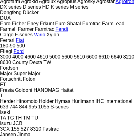
Agrofarm
Agrokid
Agrolux
Agroplus
Agrosky
Agrostar
Agrotron
DX series
D series
HD
K series
M series
Dongfeng
Dücker
DUA
Ebro
Eicher
Eney
Erkunt
Euro Shatal
Eurotrac
FarmLead
Farmall
Farmer
Farmtrac
Fendt
Cargo
F-series
Vario
Xylon
Ferrari
Fiat
180-90
500
Fliegl
Ford
3000
4000
4600
4610
5000
5600
5610
6600
6610
6640
8210
8630
County
Dexta
TW
Fordson
Major
Super Major
Fortschritt
Foton
FT
Fresia
Goldoni
HANOMAG
Hattat
T
Herder
Hinomoto
Holder
Hymas
Hürlimann
IHC
International
633
744
844
955
1055
S-series
Iseki
TA
TG
TH
TM
TU
Isuzu
JCB
3CX
155
527
8310
Fastrac
Jansen
Jinma