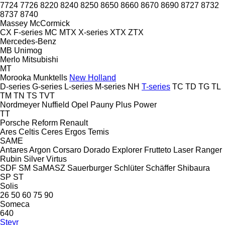
7724
7726
8220
8240
8250
8650
8660
8670
8690
8727
8732
8737
8740
Massey
McCormick
CX
F-series
MC
MTX
X-series
XTX
ZTX
Mercedes-Benz
MB
Unimog
Merlo
Mitsubishi
MT
Morooka
Munktells
New Holland
D-series
G-series
L-series
M-series
NH
T-series
TC
TD
TG
TL
TM
TN
TS
TVT
Nordmeyer
Nuffield
Opel
Pauny
Plus Power
TT
Porsche
Reform
Renault
Ares
Celtis
Ceres
Ergos
Temis
SAME
Antares
Argon
Corsaro
Dorado
Explorer
Frutteto
Laser
Ranger
Rubin
Silver
Virtus
SDF
SM
SaMASZ
Sauerburger
Schlüter
Schäffer
Shibaura
SP
ST
Solis
26
50
60
75
90
Someca
640
Steyr