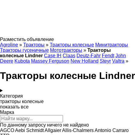
Разместить объявление
Agroline
»
Тракторы
»
Тракторы колесные
Минитракторы
Тракторы гусеничные
Мототракторы
»
Тракторы
колесные Lindner
Case IH
Claas
Deutz-Fahr
Fendt
John
Deere
Kubota
Massey Ferguson
New Holland
Steyr
Valtra
»
Тракторы колесные Lindner
Категория
тракторы колесные
показать все
Марка
По данному запросу ничего не найдено
AGCO
Aebi Schmidt
Allgaier
Allis-Chalmers
Antonio Carraro