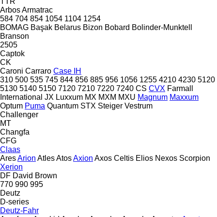
TTR
Arbos
Armatrac
584
704
854
1054
1104
1254
BOMAG
Başak
Belarus
Bizon
Bobard
Bolinder-Munktell
Branson
2505
Captok
CK
Caroni
Carraro
Case IH
310
500
535
745
844
856
885
956
1056
1255
4210
4230
5120
5130
5140
5150
7120
7210
7220
7240
CS
CVX
Farmall
International
JX
Luxxum
MX
MXM
MXU
Magnum
Maxxum
Optum
Puma
Quantum
STX
Steiger
Vestrum
Challenger
MT
Changfa
CFG
Claas
Ares
Arion
Atles
Atos
Axion
Axos
Celtis
Elios
Nexos
Scorpion
Xerion
DF
David Brown
770
990
995
Deutz
D-series
Deutz-Fahr