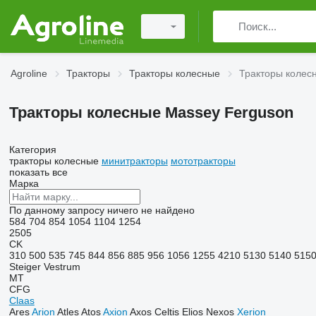
Agroline
Тракторы
Тракторы колесные
Тракторы колес
Тракторы колесные Massey Ferguson
Категория
тракторы колесные
минитракторы
мототракторы
показать все
Марка
По данному запросу ничего не найдено
584
704
854
1054
1104
1254
2505
CK
310
500
535
745
844
856
885
956
1056
1255
4210
5130
5140
515
Steiger
Vestrum
MT
CFG
Claas
Ares
Arion
Atles
Atos
Axion
Axos
Celtis
Elios
Nexos
Xerion