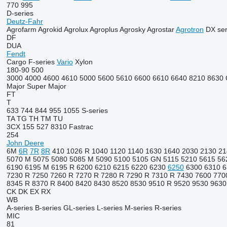
770
995
D-series
Deutz-Fahr
Agrofarm
Agrokid
Agrolux
Agroplus
Agrosky
Agrostar
Agrotron
DX ser
DF
DUA
Fendt
Cargo
F-series
Vario
Xylon
180-90
500
3000
4000
4600
4610
5000
5600
5610
6600
6610
6640
8210
8630
Major
Super Major
FT
T
633
744
844
955
1055
S-series
TA
TG
TH
TM
TU
3CX
155
527
8310
Fastrac
254
John Deere
6M
6R
7R
8R
410
1026 R
1040
1120
1140
1630
1640
2030
2130
21
5070 M
5075
5080
5085 M
5090
5100
5105 GN
5115
5210
5615
56
6190
6195 M
6195 R
6200
6210
6215
6220
6230
6250
6300
6310
6
7230 R
7250
7260 R
7270 R
7280 R
7290 R
7310 R
7430
7600
770
8345 R
8370 R
8400
8420
8430
8520
8530
9510 R
9520
9530
9630
CK
DK
EX
RX
WB
A-series
B-series
GL-series
L-series
M-series
R-series
MIC
81