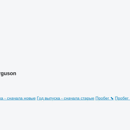
rguson
ка - сначала новые
Год выпуска - сначала старые
Пробег ⬊
Пробег