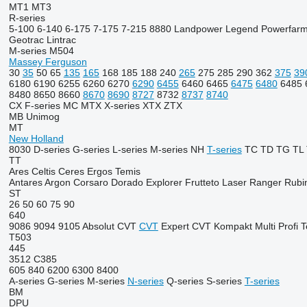
MT1
MT3
R-series
5-100
6-140
6-175
7-175
7-215
8880
Landpower
Legend
Powerfar
Geotrac
Lintrac
M-series
M504
Massey Ferguson
30
35
50
65
135
165
168
185
188
240
265
275
285
290
362
375
39
6180
6190
6255
6260
6270
6290
6455
6460
6465
6475
6480
6485
8480
8650
8660
8670
8690
8727
8732
8737
8740
CX
F-series
MC
MTX
X-series
XTX
ZTX
MB
Unimog
MT
New Holland
8030
D-series
G-series
L-series
M-series
NH
T-series
TC
TD
TG
TL
TT
Ares
Celtis
Ceres
Ergos
Temis
Antares
Argon
Corsaro
Dorado
Explorer
Frutteto
Laser
Ranger
Rubi
ST
26
50
60
75
90
640
9086
9094
9105
Absolut CVT
CVT
Expert CVT
Kompakt
Multi
Profi
T
T503
445
3512
C385
605
840
6200
6300
8400
A-series
G-series
M-series
N-series
Q-series
S-series
T-series
BM
DPU