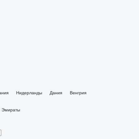
ания
Нидерланды
Дания
Венгрия
е Эмираты