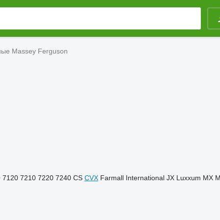
ные Massey Ferguson
0
7120
7210
7220
7240
CS
CVX
Farmall
International
JX
Luxxum
MX