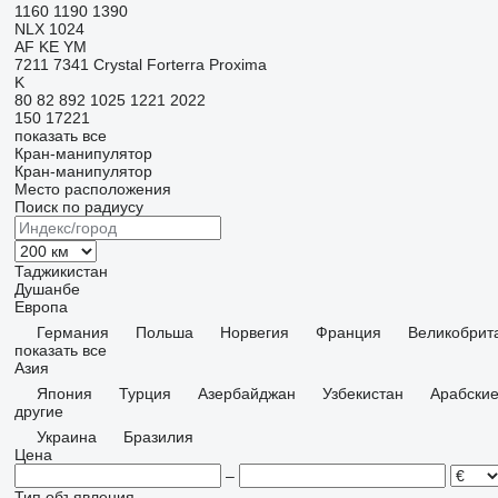
1160
1190
1390
NLX 1024
AF
KE
YM
7211
7341
Crystal
Forterra
Proxima
K
80
82
892
1025
1221
2022
150
17221
показать все
Кран-манипулятор
Кран-манипулятор
Место расположения
Поиск по радиусу
Таджикистан
Душанбе
Европа
Германия
Польша
Норвегия
Франция
Великобрит
показать все
Азия
Япония
Турция
Азербайджан
Узбекистан
Арабски
другие
Украина
Бразилия
Цена
–
Тип объявления