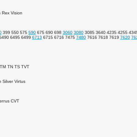
m
Rex
Vision
0
399
550
575
590
675
690
698
3060
3080
3085
3640
4235
4255
434
6490
6495
6499
6713
6715
6716
7475
7480
7616
7618
7619
7620
76
TM
TN
TS
TVT
n
Silver
Virtus
errus CVT