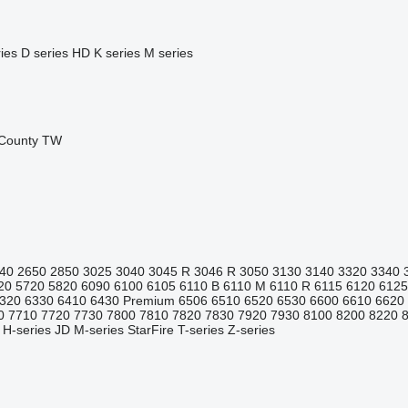
ies
D series
HD
K series
M series
County
TW
40
2650
2850
3025
3040
3045 R
3046 R
3050
3130
3140
3320
3340
20
5720
5820
6090
6100
6105
6110 B
6110 M
6110 R
6115
6120
6125
320
6330
6410
6430 Premium
6506
6510
6520
6530
6600
6610
6620
0
7710
7720
7730
7800
7810
7820
7830
7920
7930
8100
8200
8220
H-series
JD
M-series
StarFire
T-series
Z-series