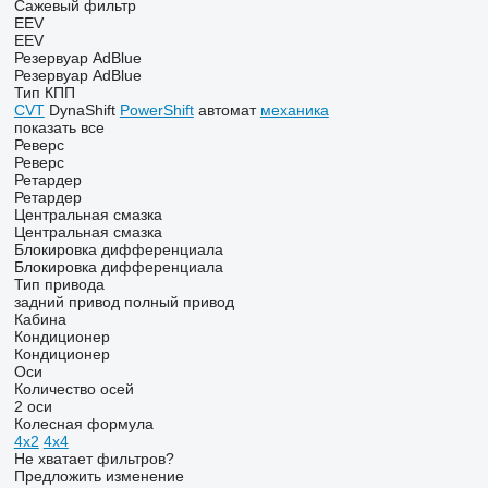
Сажевый фильтр
EEV
EEV
Резервуар AdBlue
Резервуар AdBlue
Тип КПП
CVT
DynaShift
PowerShift
автомат
механика
показать все
Реверс
Реверс
Ретардер
Ретардер
Центральная смазка
Центральная смазка
Блокировка дифференциала
Блокировка дифференциала
Тип привода
задний привод
полный привод
Кабина
Кондиционер
Кондиционер
Оси
Количество осей
2 оси
Колесная формула
4x2
4x4
Не хватает фильтров?
Предложить изменение