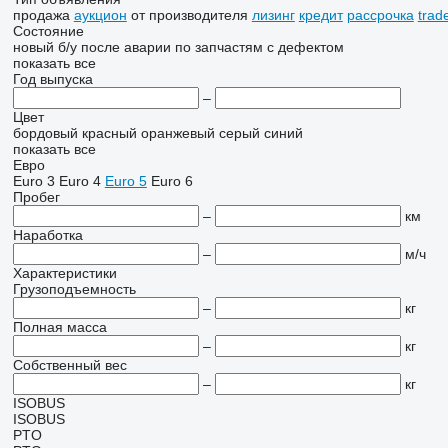
продажа
аукцион
от производителя
лизинг
кредит
рассрочка
trad
Состояние
новый
б/у
после аварии
по запчастям
с дефектом
показать все
Год выпуска
–
Цвет
бордовый
красный
оранжевый
серый
синий
показать все
Евро
Euro 3
Euro 4
Euro 5
Euro 6
Пробег
–
км
Наработка
–
м/ч
Характеристики
Грузоподъемность
–
кг
Полная масса
–
кг
Собственный вес
–
кг
ISOBUS
ISOBUS
PTO