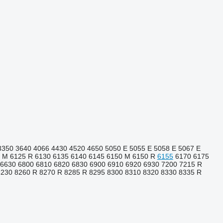
3350
3640
4066
4430
4520
4650
5050 E
5055 E
5058 E
5067 E
 M
6125 R
6130
6135
6140
6145
6150 M
6150 R
6155
6170
6175
6630
6800
6810
6820
6830
6900
6910
6920
6930
7200
7215 R
8230
8260 R
8270 R
8285 R
8295
8300
8310
8320
8330
8335 R