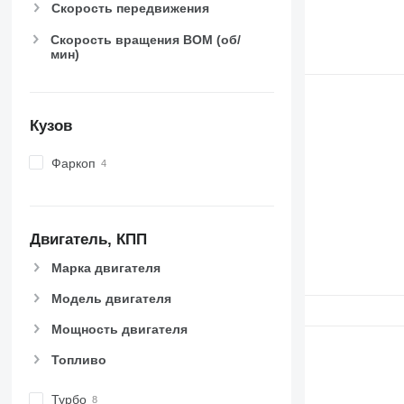
6620
Скорость передвижения
6630
Скорость вращения ВОМ (об/
6800
мин)
6810
6820
6830
Кузов
6900
6910
Фаркоп
6920
6930
7200
Двигатель, КПП
7215 R
7230 R
Марка двигателя
7250
Модель двигателя
7260 R
Мощность двигателя
7270 R
7280 R
Топливо
7290 R
7310 R
Турбо