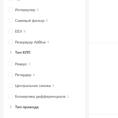
7430
Интеркулер
7600
7700
Сажевый фильтр
7710
7720
EEV
7730
7800
Резервуар AdBlue
7810
Тип КПП
7820
7830
Реверс
7920
7930
Ретардер
8100
Центральная смазка
8200
8220
Блокировка дифференциала
8230
8260 R
Тип привода
8270 R
8285 R