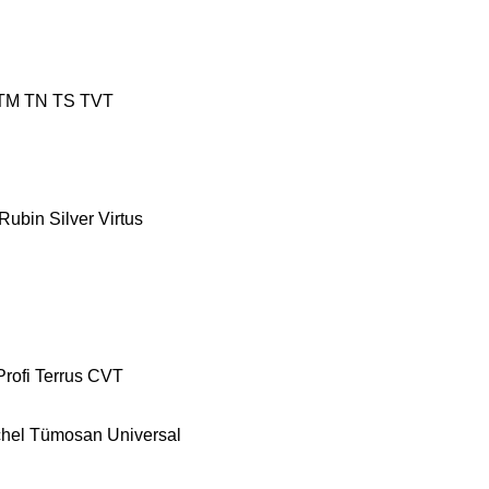
TM
TN
TS
TVT
Rubin
Silver
Virtus
Profi
Terrus CVT
hel
Tümosan
Universal