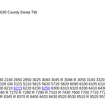
8630
County
Dexta
TW
30
2140
2650
2850
3025
3040
3045 R
3046 R
3050
3140
3320
5105 GN
5115
5210
5615
5620
5720
5820
6090
6100
6105
611
00
6210
6215
6220
6230
6250
6300
6310
6320
6330
6410
643
260 R
7270 R
7280 R
7290 R
7310 R
7430
7600
7700
7710
77
 R
8345 R
8370 R
8400
8420
8430
8520
8530
9510 R
9520
95