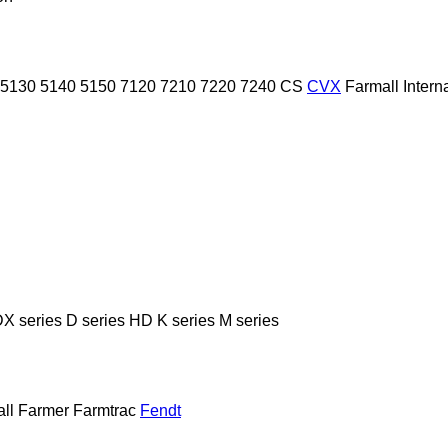
5130
5140
5150
7120
7210
7220
7240
CS
CVX
Farmall
Intern
X series
D series
HD
K series
M series
ll
Farmer
Farmtrac
Fendt