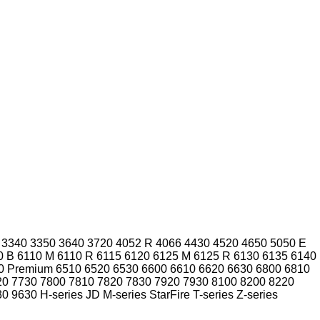
3340
3350
3640
3720
4052 R
4066
4430
4520
4650
5050 E
0 B
6110 M
6110 R
6115
6120
6125 M
6125 R
6130
6135
6140
0 Premium
6510
6520
6530
6600
6610
6620
6630
6800
6810
20
7730
7800
7810
7820
7830
7920
7930
8100
8200
8220
30
9630
H-series
JD
M-series
StarFire
T-series
Z-series