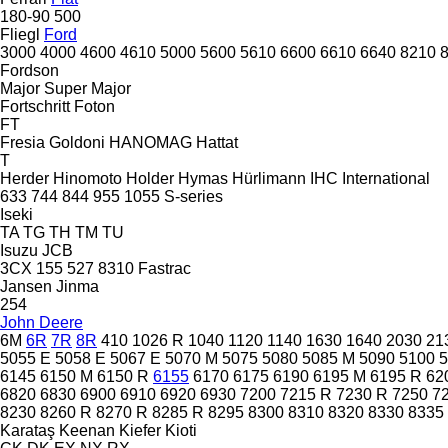
180-90
500
Fliegl
Ford
3000
4000
4600
4610
5000
5600
5610
6600
6610
6640
8210
Fordson
Major
Super Major
Fortschritt
Foton
FT
Fresia
Goldoni
HANOMAG
Hattat
T
Herder
Hinomoto
Holder
Hymas
Hürlimann
IHC
International
633
744
844
955
1055
S-series
Iseki
TA
TG
TH
TM
TU
Isuzu
JCB
3CX
155
527
8310
Fastrac
Jansen
Jinma
254
John Deere
6M
6R
7R
8R
410
1026 R
1040
1120
1140
1630
1640
2030
21
5055 E
5058 E
5067 E
5070 M
5075
5080
5085 M
5090
5100
6145
6150 M
6150 R
6155
6170
6175
6190
6195 M
6195 R
62
6820
6830
6900
6910
6920
6930
7200
7215 R
7230 R
7250
7
8230
8260 R
8270 R
8285 R
8295
8300
8310
8320
8330
8335
Karataş
Keenan
Kiefer
Kioti