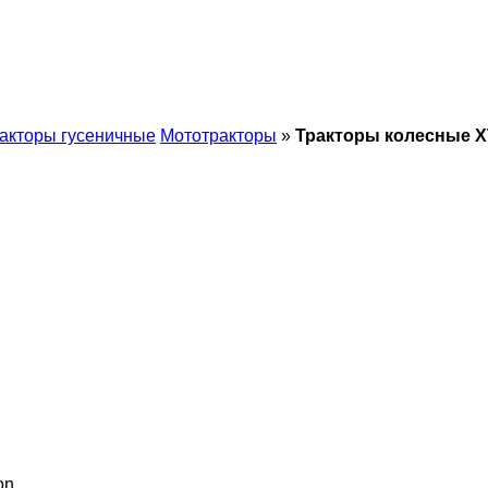
акторы гусеничные
Мототракторы
»
Тракторы колесные 
on