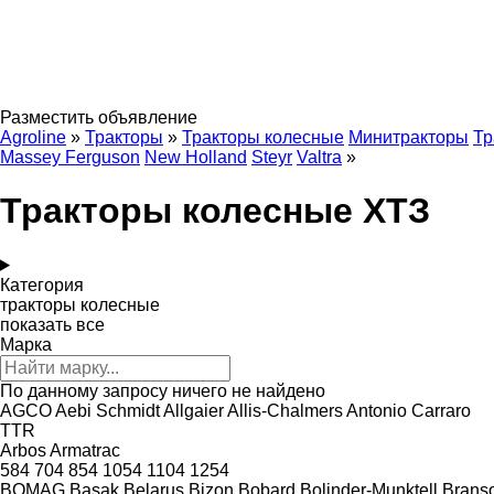
Разместить объявление
Agroline
»
Тракторы
»
Тракторы колесные
Минитракторы
Тр
Massey Ferguson
New Holland
Steyr
Valtra
»
Тракторы колесные ХТЗ
Категория
тракторы колесные
показать все
Марка
По данному запросу ничего не найдено
AGCO
Aebi Schmidt
Allgaier
Allis-Chalmers
Antonio Carraro
TTR
Arbos
Armatrac
584
704
854
1054
1104
1254
BOMAG
Başak
Belarus
Bizon
Bobard
Bolinder-Munktell
Brans