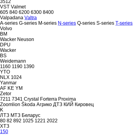
3512
VST
Valmet
605
840
6200
6300
8400
Valpadana
Valtra
A-series
G-series
M-series
N-series
Q-series
S-series
T-series
Volvo
BM
Wacker Neuson
DPU
Wacker
BS
Weidemann
1160
1190
1390
YTO
NLX 1024
Yanmar
AF
KE
YM
Zetor
7211
7341
Crystal
Forterra
Proxima
Zoomlion
Škoda
Агрико
ДТЗ
КИЙ
Кировец
K
ЛТЗ
МТЗ Беларус
80
82
892
1025
1221
2022
ХТЗ
150