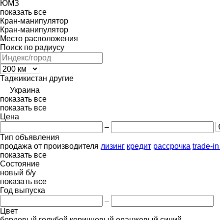
ЮМЗ
показать все
Кран-манипулятор
Кран-манипулятор
Место расположения
Поиск по радиусу
Таджикистан
другие
Украина
показать все
показать все
Цена
–
Тип объявления
продажа
от производителя
лизинг
кредит
рассрочка
trade-i
показать все
Состояние
новый
б/у
показать все
Год выпуска
–
Цвет
бордовый
голубой
коричневый
оранжевый
синий