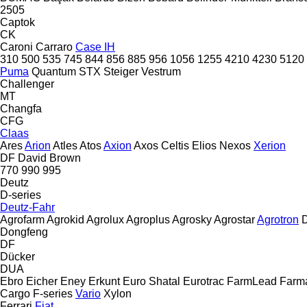
2505
Captok
CK
Caroni
Carraro
Case IH
310
500
535
745
844
856
885
956
1056
1255
4210
4230
5120
Puma
Quantum
STX
Steiger
Vestrum
Challenger
MT
Changfa
CFG
Claas
Ares
Arion
Atles
Atos
Axion
Axos
Celtis
Elios
Nexos
Xerion
DF
David Brown
770
990
995
Deutz
D-series
Deutz-Fahr
Agrofarm
Agrokid
Agrolux
Agroplus
Agrosky
Agrostar
Agrotron
D
Dongfeng
DF
Dücker
DUA
Ebro
Eicher
Eney
Erkunt
Euro Shatal
Eurotrac
FarmLead
Farma
Cargo
F-series
Vario
Xylon
Ferrari
Fiat