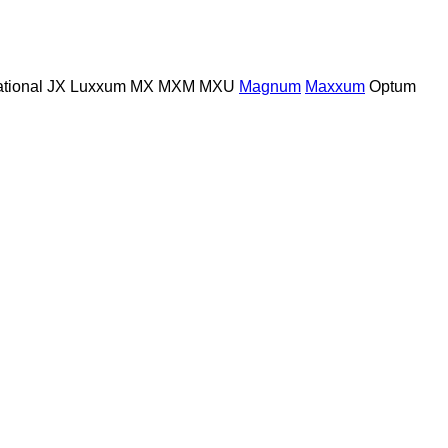
ational
JX
Luxxum
MX
MXM
MXU
Magnum
Maxxum
Optum