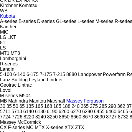
CK
DK
EX
NX
RX
Kirchner
Komatsu
WB
Kubota
A-series
B-series
D-series
GL-series
L-series
M-series
R-serie
Kärcher
MIC
LG
LKT
81
LS
MT1
MT3
Lamborghini
R-series
Landini
5-100
6-140
6-175
7-175
7-215
8880
Landpower
Powerfarm
R
Lanz Bulldog
Leyland
Lindner
Geotrac
Lintrac
Lovol
M-series
M504
MB
Mahindra
Manitou
Marshall
Massey Ferguson
30
35
50
65
135
165
168
185
188
240
265
275
285
290
362
37
5711
5713
6140
6180
6190
6260
6270
6290
6455
6460
6465
6
7724
7726
8220
8240
8250
8650
8660
8670
8690
8727
8732
Massey
McCormick
CX
F-series
MC
MTX
X-series
XTX
ZTX