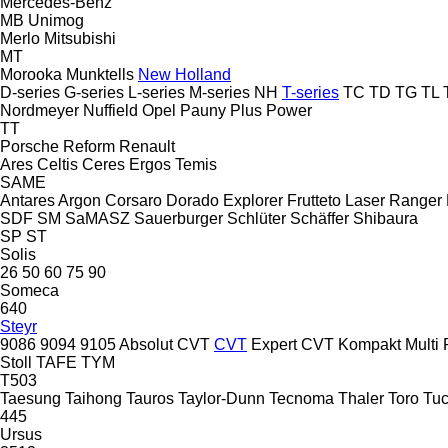
Mercedes-Benz
MB
Unimog
Merlo
Mitsubishi
MT
Morooka
Munktells
New Holland
D-series
G-series
L-series
M-series
NH
T-series
TC
TD
TG
TL
Nordmeyer
Nuffield
Opel
Pauny
Plus Power
TT
Porsche
Reform
Renault
Ares
Celtis
Ceres
Ergos
Temis
SAME
Antares
Argon
Corsaro
Dorado
Explorer
Frutteto
Laser
Ranger
SDF
SM
SaMASZ
Sauerburger
Schlüter
Schäffer
Shibaura
SP
ST
Solis
26
50
60
75
90
Someca
640
Steyr
9086
9094
9105
Absolut CVT
CVT
Expert CVT
Kompakt
Multi
Stoll
TAFE
TYM
T503
Taesung
Taihong
Tauros
Taylor-Dunn
Tecnoma
Thaler
Toro
Tuc
445
Ursus