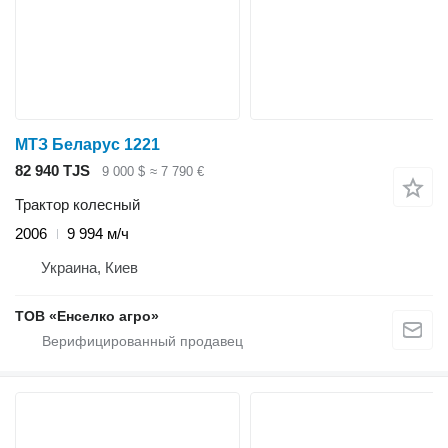
МТЗ Беларус 1221
82 940 TJS
9 000 $
≈ 7 790 €
Трактор колесный
2006
9 994 м/ч
Украина, Киев
ТОВ «Енселко агро»