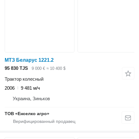
МТЗ Беларус 1221.2
95 830 TJS
9 000 €
≈ 10 400 $
Трактор колесный
2006
9 481 м/ч
Украина, Зиньков
ТОВ «Енселко агро»