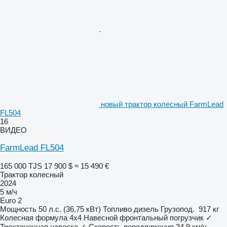
новый трактор колесный FarmLead
FL504
16
ВИДЕО
FarmLead FL504
165 000 TJS
17 900 $
≈ 15 490 €
Трактор колесный
2024
5 м/ч
Euro 2
Мощность
50 л.с. (36.75 кВт)
Топливо
дизель
Грузопод.
917 кг
Колесная формула
4x4
Навесной фронтальный погрузчик
✓
Трехточечная навеска
✓
Скорость передвижения
34,9 км/ч