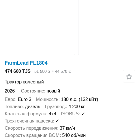
FarmLead FL1804
474 600 TJS
51 500 $
≈ 44 570 €
Трактор колесный
2026
Состояние
новый
Евро
Euro 3
Мощность
180 л.с. (132 кВт)
Топливо
дизель
Грузопод.
4 200 кг
Колесная формула
4x4
ISOBUS
✓
Трехточечная навеска
✓
Скорость передвижения
37 км/ч
Скорость вращения ВОМ
540 об/мин