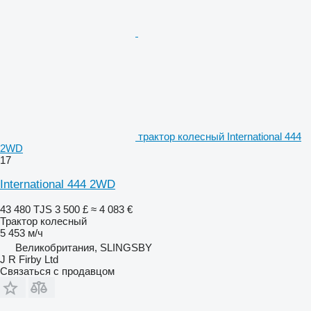
трактор колесный International 444
2WD
17
International 444 2WD
43 480 TJS
3 500 £
≈ 4 083 €
Трактор колесный
5 453 м/ч
Великобритания, SLINGSBY
J R Firby Ltd
Связаться с продавцом