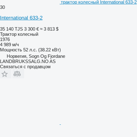
трактор колесный International 633-2
30
International 633-2
35 140 TJS
3 300 €
≈ 3 813 $
Трактор колесный
1976
4 989 м/ч
Мощность
52 л.с. (38.22 кВт)
Норвегия, Sogn Og Fjordane
LANDBRUKSSALG.NO AS
Связаться с продавцом