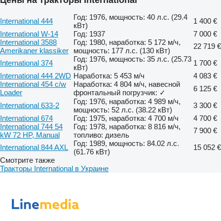
Год: 1976, мощность: 40 л.с. (29.4
International 444
1 400 €
кВт)
International W-14
Год: 1937
7 000 €
International 3588
Год: 1980, наработка: 5 172 м/ч,
22 719 €
Amerikaner klassiker
мощность: 177 л.с. (130 кВт)
Год: 1976, мощность: 35 л.с. (25.73
International 374
1 700 €
кВт)
International 444 2WD
Наработка: 5 453 м/ч
4 083 €
International 454 c/w
Наработка: 4 804 м/ч, навесной
6 125 €
Loader
фронтальный погрузчик: ✓
Год: 1976, наработка: 4 989 м/ч,
International 633-2
3 300 €
мощность: 52 л.с. (38.22 кВт)
International 674
Год: 1975, наработка: 4 700 м/ч
4 700 €
International 744 54
Год: 1978, наработка: 8 816 м/ч,
7 900 €
kW 72 HP, Manual
топливо: дизель
Год: 1989, мощность: 84.02 л.с.
International 844 AXL
15 052 €
(61.76 кВт)
Смотрите также
Тракторы International в Украине